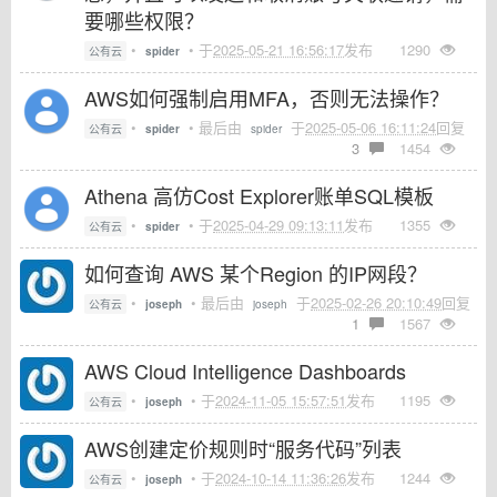
要哪些权限？
•
• 于
2025-05-21 16:56:17
发布
1290
公有云
spider
AWS如何强制启用MFA，否则无法操作？
•
• 最后由
于
2025-05-06 16:11:24
回复
公有云
spider
spider
3
1454
Athena 高仿Cost Explorer账单SQL模板
•
• 于
2025-04-29 09:13:11
发布
1355
公有云
spider
如何查询 AWS 某个Region 的IP网段？
•
• 最后由
于
2025-02-26 20:10:49
回复
公有云
joseph
joseph
1
1567
AWS Cloud Intelligence Dashboards
•
• 于
2024-11-05 15:57:51
发布
1195
公有云
joseph
AWS创建定价规则时“服务代码”列表
•
• 于
2024-10-14 11:36:26
发布
1244
公有云
joseph