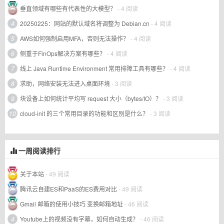
垂直领域有哪些有代表性的大模型？
- 4 阅读
4
20250225：网站的默认域名将调整为 Debian.cn
- 4 阅读
5
AWS如何强制启用MFA，否则无法操作？
- 4 阅读
6
侧重于FinOps解决方案有哪些？
- 4 阅读
7
线上 Java Runtime Environment 常用排障工具有哪些？
- 4 阅读
8
求助，网络安装无法进入桌面环境
- 3 阅读
9
块设备上如何统计平均写 request 大小（bytes/IO）？
- 3 阅读
10
cloud-init 的三个常用目录的功能和区别是什么？
- 3 阅读
一周阅读排行
关于本站
- 49 阅读
腾讯云自建ES和PaaS的ES费用对比
- 49 阅读
Gmail 邮箱的使用小技巧 变换邮箱地址
- 46 阅读
4
Youtube上的视频没有字幕，如何自动生成？
- 46 阅读