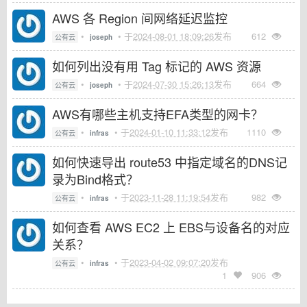
AWS 各 Region 间网络延迟监控
•
• 于
2024-08-01 18:09:26
发布
612
公有云
joseph
如何列出没有用 Tag 标记的 AWS 资源
•
• 于
2024-07-30 15:26:13
发布
664
公有云
joseph
AWS有哪些主机支持EFA类型的网卡？
•
• 于
2024-01-10 11:33:12
发布
1110
公有云
infras
如何快速导出 route53 中指定域名的DNS记
录为Bind格式？
•
• 于
2023-11-28 11:19:54
发布
982
公有云
infras
如何查看 AWS EC2 上 EBS与设备名的对应
关系？
•
• 于
2023-04-02 09:07:20
发布
公有云
infras
1
906