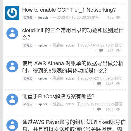
How to enable GCP Tier_1 Networking?
•
• 于
2026-01-10 20:29:38
发布
499
公有云
joseph
cloud-init 的三个常用目录的功能和区别是什
么？
•
• 最后由
于
2026-03-14 22:18:21
回复
公有云
spider
spider
1
447
使用 AWS Athena 对账单的数据导出做分析
时，得到的6张表的具体功能是什么？
•
• 最后由
于
2025-04-23 07:39:55
回复
公有云
spider
spider
1
1446
侧重于FinOps解决方案有哪些？
•
• 最后由
于
2025-05-23 09:00:26
回复
公有云
spider
spider
1
1405
通过AWS Payer账号的组织获取linked账号信
息，并且可以发送和取消账号关联邀请，需