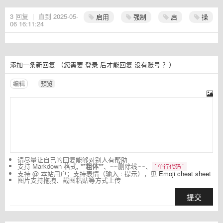
3
回复
|
直到 2025-05-
启用
强制
启
操
06 16:11:24
添加一条新回复
（您需要
登录
后才能回复
没有账号
？）
编辑
预览
请尽量让自己的回复能够对别人有帮助
支持 Markdown 格式,
**粗体**
、~~删除线~~、
`单行代码`
支持 @ 本站用户；支持表情（输入 : 提示），见
Emoji cheat sheet
图片支持拖拽、截图粘贴等方式上传
提交