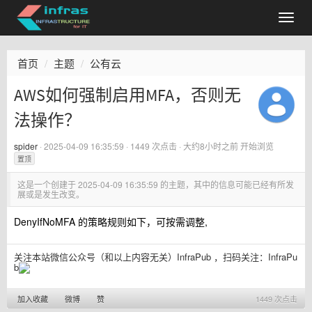
首页
主题
公有云
AWS如何强制启用MFA，否则无
法操作？
spider
·
2025-04-09 16:35:59
· 1449 次点击 ·
大约8小时之前
开始浏览
置顶
这是一个创建于
2025-04-09 16:35:59
的主题，其中的信息可能已经有所发
展或是发生改变。
DenyIfNoMFA 的策略规则如下，可按需调整,
关注本站微信公众号（和以上内容无关）InfraPub ，扫码关注：
InfraPu
b
加入收藏
微博
赞
1449 次点击