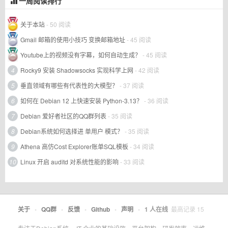
一周阅读排行
关于本站
- 50 阅读
Gmail 邮箱的使用小技巧 变换邮箱地址
- 45 阅读
Youtube上的视频没有字幕，如何自动生成？
- 45 阅读
4
Rocky9 安装 Shadowsocks 实现科学上网
- 42 阅读
5
垂直领域有哪些有代表性的大模型？
- 37 阅读
6
如何在 Debian 12 上快速安装 Python-3.13？
- 36 阅读
7
Debian 爱好者社区的QQ群列表
- 35 阅读
8
Debian系统如何选择进 单用户 模式？
- 35 阅读
9
Athena 高仿Cost Explorer账单SQL模板
- 34 阅读
10
Linux 开启 auditd 对系统性能的影响
- 33 阅读
关于
•
QQ群
•
反馈
•
Github
•
声明
•
1
人在线
最高记录
15