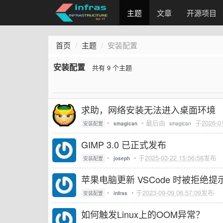
主题
文章
开源项目
首页
主题
安装配置
安装配置
共有 9 个主题
求助，网络安装无法进入桌面环境
•
• 最后由
于
2026-0
安装配置
smagican
smagican
GIMP 3.0 已正式发布
•
• 于
2025-03-22 15:56:58
发布
安装配置
joseph
苹果电脑更新 VSCode 时被拒绝提示分区只读 C
•
• 于
2023-09-09 06:57:09
发布
安装配置
infras
如何触发Linux上的OOM异常？