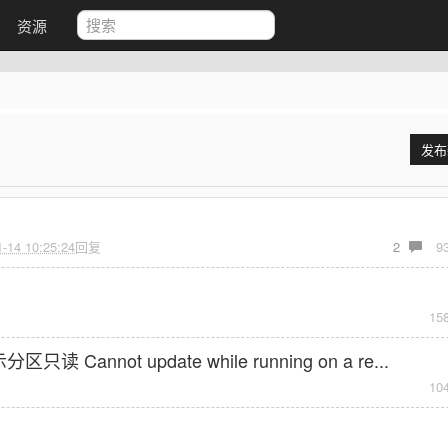
资源
发布
1-14 10:25:24
回复
2
9
15
annot update while running on a re...
10