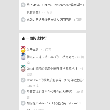
9
线上 Java Runtime Environment 常用排障工
具有哪些？
- 4 阅读
10
求助，网络安装无法进入桌面环境
- 4 阅读
一周阅读排行
关于本站
- 49 阅读
腾讯云自建ES和PaaS的ES费用对比
- 49 阅
读
Gmail 邮箱的使用小技巧 变换邮箱地址
- 46
阅读
4
Youtube上的视频没有字幕，如何自动生成？
- 46 阅读
5
垂直领域有哪些有代表性的大模型？
- 39 阅
读
6
如何在 Debian 12 上快速安装 Python-3.1