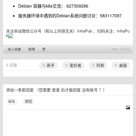
Debian 容器与k8s交流： 627309286
服务器环境中遇到的Debian系统问题讨论：583117097
关注本站微信公众号（和以上内容无关）InfraPub ，扫码关注：
InfraPu
b
加入收藏
微博
赞
2807 次点击
0
回复
新手
爱好者
列表
桌面
添加一条新回复
（您需要
登录
后才能回复
没有账号
？）
编辑
预览