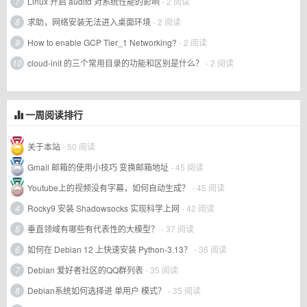
7
Linux 开启 auditd 对系统性能的影响
- 2 阅读
8
求助，网络安装无法进入桌面环境
- 2 阅读
9
How to enable GCP Tier_1 Networking?
- 2 阅读
10
cloud-init 的三个常用目录的功能和区别是什么？
- 2 阅读
一周阅读排行
关于本站
- 50 阅读
Gmail 邮箱的使用小技巧 变换邮箱地址
- 45 阅读
Youtube上的视频没有字幕，如何自动生成？
- 45 阅读
4
Rocky9 安装 Shadowsocks 实现科学上网
- 42 阅读
5
垂直领域有哪些有代表性的大模型？
- 37 阅读
6
如何在 Debian 12 上快速安装 Python-3.13？
- 36 阅读
7
Debian 爱好者社区的QQ群列表
- 35 阅读
8
Debian系统如何选择进 单用户 模式？
- 35 阅读