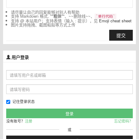
请尽量让自己的回复能够对别人有帮助
支持 Markdown 格式,
**粗体**
、~~删除线~~、
`单行代码`
支持 @ 本站用户；支持表情（输入 : 提示），见
Emoji cheat sheet
图片支持拖拽、截图粘贴等方式上传
提交
用户登录
记住登录状态
没有账号？
注册
忘记密码？
或