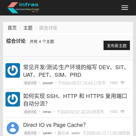
首页
主题
综合讨论
综合讨论
共有 4 个主题
发布新主题
常见开发/测试/生产环境的缩写 DEV、SIT、
UAT、PET、SIM、PRD
•
• 于
2024-08-07 13:44:17
发布
1983
综合讨论
joseph
如何实现 SSH、HTTP 和 HTTPS 复用端口
自动分流？
•
• 于
2023-02-07 22:25:56
发布
1062
综合讨论
infras
Direct IO vs Page Cache？
•
• 最后由
于
2026-02-13 11:06:58
回复
综合讨论
spider
spider