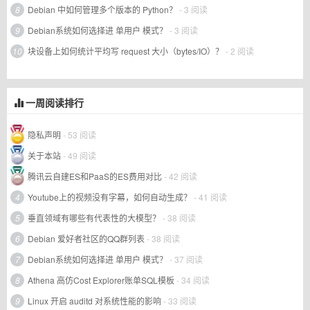
8
Debian 中如何管理多个版本的 Python？
- 3 阅读
9
Debian系统如何选择进 单用户 模式？
- 3 阅读
10
块设备上如何统计平均写 request 大小（bytes/IO）？
- 2 阅读
一周阅读排行
隐私声明
- 53 阅读
关于本站
- 49 阅读
腾讯云自建ES和PaaS的ES费用对比
- 42 阅读
4
Youtube上的视频没有字幕，如何自动生成？
- 41 阅读
5
垂直领域有哪些有代表性的大模型？
- 38 阅读
6
Debian 爱好者社区的QQ群列表
- 38 阅读
7
Debian系统如何选择进 单用户 模式？
- 37 阅读
8
Athena 高仿Cost Explorer账单SQL模板
- 34 阅读
9
Linux 开启 auditd 对系统性能的影响
- 33 阅读