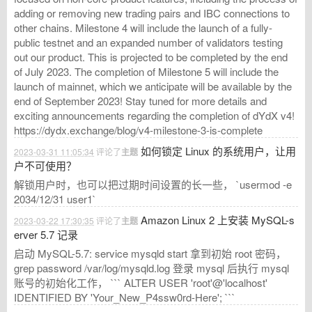
adding or removing new trading pairs and IBC connections to
other chains. Milestone 4 will include the launch of a fully-
public testnet and an expanded number of validators testing
out our product. This is projected to be completed by the end
of July 2023. The completion of Milestone 5 will include the
launch of mainnet, which we anticipate will be available by the
end of September 2023! Stay tuned for more details and
exciting announcements regarding the completion of dYdX v4!
https://dydx.exchange/blog/v4-milestone-3-is-complete
如何锁定 Linux 的系统用户，让用
2023-03-31 11:05:34
评论了
主题
户不可使用？
解锁用户时，也可以把过期时间设置的长一些， `usermod -e
2034/12/31 user1`
Amazon Linux 2 上安装 MySQL-s
2023-03-22 17:30:35
评论了
主题
erver 5.7 记录
启动 MySQL-5.7: service mysqld start 拿到初始 root 密码，
grep password /var/log/mysqld.log 登录 mysql 后执行 mysql
账号的初始化工作， ``` ALTER USER 'root'@'localhost'
IDENTIFIED BY 'Your_New_P4ssw0rd-Here'; ```