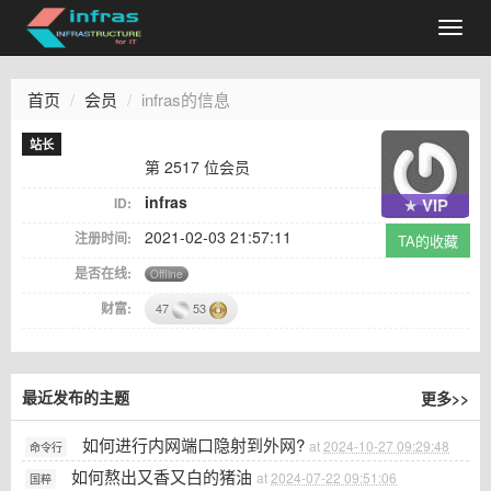
首页
会员
infras的信息
站长
第 2517 位会员
infras
ID:
★ VIP
2021-02-03 21:57:11
注册时间:
TA的收藏
是否在线:
Offline
财富:
47
53
更多>>
最近发布的主题
如何进行内网端口隐射到外网?
at
2024-10-27 09:29:48
命令行
如何熬出又香又白的猪油
at
2024-07-22 09:51:06
国粹