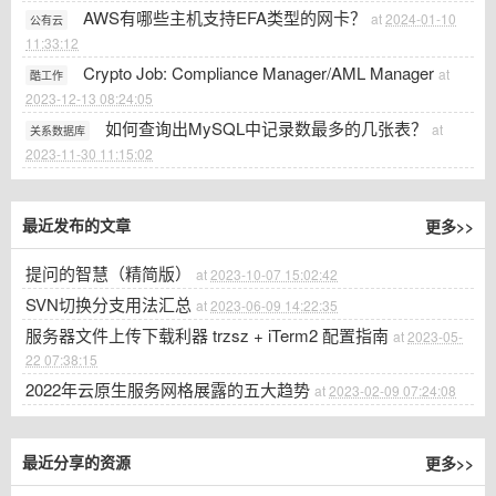
AWS有哪些主机支持EFA类型的网卡？
at
2024-01-10
公有云
11:33:12
Crypto Job: Compliance Manager/AML Manager
at
酷工作
2023-12-13 08:24:05
如何查询出MySQL中记录数最多的几张表？
at
关系数据库
2023-11-30 11:15:02
更多>>
最近发布的文章
提问的智慧（精简版）
at
2023-10-07 15:02:42
SVN切换分支用法汇总
at
2023-06-09 14:22:35
服务器文件上传下载利器 trzsz + iTerm2 配置指南
at
2023-05-
22 07:38:15
2022年云原生服务网格展露的五大趋势
at
2023-02-09 07:24:08
更多>>
最近分享的资源