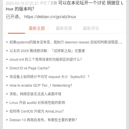
可以在本论坛开一个讨论 铜豌豆 L
2023-03-16 07:31:21
评论了
主题
inux 的版本吗？
已开通， https://debian.cn/go/atzlinux
|
|
最新主题
最新资源
最新评论
如果systemd的版本没有变，我执行 daemon-reexec 后如何判断进程是否重启过
以太坊 2029 路线图详解：「忒修斯之船」式重建
cloud-init 的三个常用目录的功能和区别是什么？
Direct IO vs Page Cache？
块设备上如何统计平均写 request 大小（bytes/IO）？
How to enable GCP Tier_1 Networking?
求助，网络安装无法进入桌面环境
Linux 开启 auditd 对系统性能的影响
如何将 CentOS 升级为 AlmaLinux？
Debian 13 两周后发布，有哪些主要的更新？