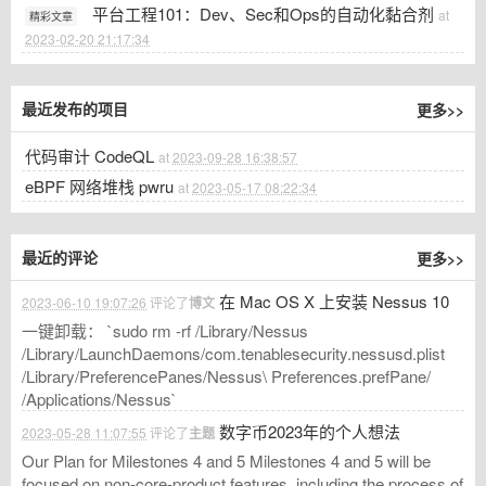
平台工程101：Dev、Sec和Ops的自动化黏合剂
at
精彩文章
2023-02-20 21:17:34
更多>>
最近发布的项目
代码审计 CodeQL
at
2023-09-28 16:38:57
eBPF 网络堆栈 pwru
at
2023-05-17 08:22:34
更多>>
最近的评论
在 Mac OS X 上安装 Nessus 10
2023-06-10 19:07:26
评论了
博文
一键卸载： `sudo rm -rf /Library/Nessus
/Library/LaunchDaemons/com.tenablesecurity.nessusd.plist
/Library/PreferencePanes/Nessus\ Preferences.prefPane/
/Applications/Nessus`
数字币2023年的个人想法
2023-05-28 11:07:55
评论了
主题
Our Plan for Milestones 4 and 5 Milestones 4 and 5 will be
focused on non-core-product features, including the process of