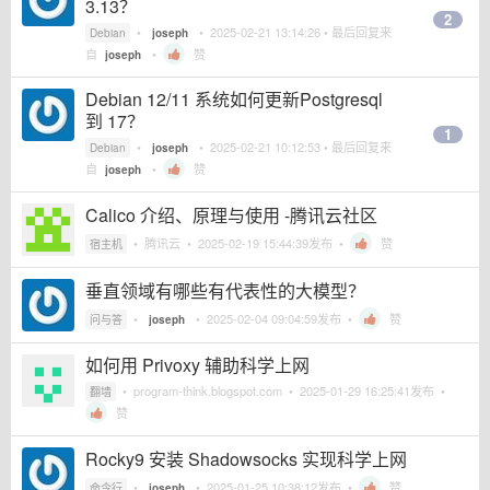
3.13？
2
•
•
2025-02-21 13:14:26
• 最后回复来
Debian
joseph
自
•
赞
joseph
Debian 12/11 系统如何更新Postgresql
到 17？
1
•
•
2025-02-21 10:12:53
• 最后回复来
Debian
joseph
自
•
赞
joseph
Calico 介绍、原理与使用 -腾讯云社区
•
腾讯云
•
2025-02-19 15:44:39
发布 •
赞
宿主机
垂直领域有哪些有代表性的大模型？
•
•
2025-02-04 09:04:59
发布 •
赞
问与答
joseph
如何用 Privoxy 辅助科学上网
•
program-think.blogspot.com
•
2025-01-29 16:25:41
发布 •
翻墙
赞
Rocky9 安装 Shadowsocks 实现科学上网
•
•
2025-01-25 10:38:12
发布 •
赞
命令行
joseph