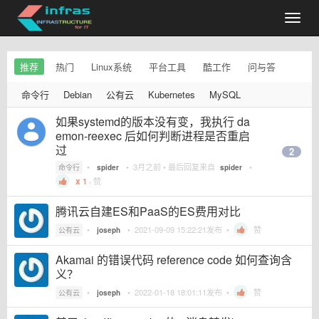
推荐
热门
Linux系统
平台工具
酷工作
问与答
命令行
Debian
公有云
Kubernetes
MySQL
如果systemd的版本没有变，我执行 da
emon-reexec 后如何判断进程是否重启
过
2
•
•
3月之前
• 最后回复来自
•
命令行
spider
spider
1
·
赞
腾讯云自建ES和PaaS的ES费用对比
•
•
2021-09-09 15:22:21
发布 •
赞
公有云
joseph
Akamai 的错误代码 reference code 如何查询含
义？
•
•
2022-01-18 18:01:11
发布 •
赞
公有云
joseph