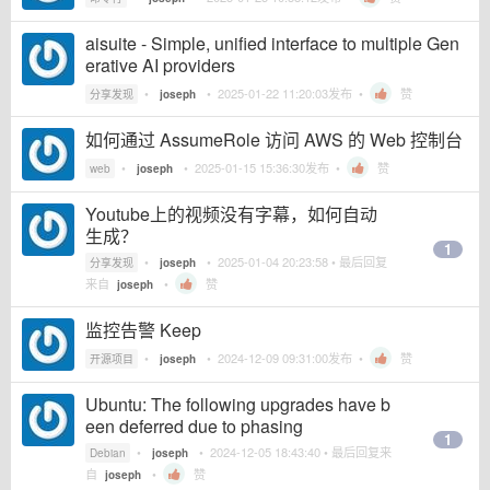
aisuite - Simple, unified interface to multiple Gen
erative AI providers
•
•
2025-01-22 11:20:03
发布 •
赞
分享发现
joseph
如何通过 AssumeRole 访问 AWS 的 Web 控制台
•
•
2025-01-15 15:36:30
发布 •
赞
web
joseph
Youtube上的视频没有字幕，如何自动
生成？
1
•
•
2025-01-04 20:23:58
• 最后回复
分享发现
joseph
来自
•
赞
joseph
监控告警 Keep
•
•
2024-12-09 09:31:00
发布 •
赞
开源项目
joseph
Ubuntu: The following upgrades have b
een deferred due to phasing
1
•
•
2024-12-05 18:43:40
• 最后回复来
Debian
joseph
自
•
赞
joseph