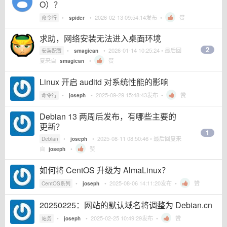
O）？
•
•
2026-02-13 09:54:14
发布 •
赞
命令行
spider
求助，网络安装无法进入桌面环境
2
•
•
2026-01-14 10:25:24
• 最后回
安装配置
smagican
复来自
•
赞
smagican
Linux 开启 auditd 对系统性能的影响
•
•
2025-09-29 15:48:43
发布 •
赞
命令行
joseph
Debian 13 两周后发布，有哪些主要的
更新？
1
•
•
2025-08-11 08:50:46
• 最后回复来
Debian
joseph
自
•
赞
joseph
如何将 CentOS 升级为 AlmaLinux？
•
•
2025-08-06 14:11:20
发布 •
赞
CentOS系列
joseph
20250225：网站的默认域名将调整为 Debian.cn
•
•
2025-02-25 10:49:29
发布 •
赞
站务
joseph