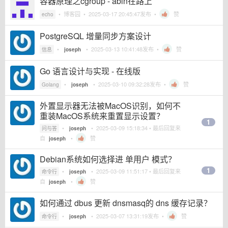
容器原理之cgroup - abin在路上
•
博客园
•
2025-03-17 20:45:47
发布 •
赞
echo
PostgreSQL 增量同步方案设计
•
•
2025-03-13 10:41:48
发布 •
赞
信息
joseph
Go 语言设计与实现 - 在线版
•
•
2025-03-10 09:32:28
发布 •
赞
Golang
joseph
外置显示器无法被MacOS识别，如何不
重装MacOS系统来重置显示设置？
1
•
•
2025-03-09 15:18:34
• 最后回复来
问与答
joseph
自
•
赞
joseph
Debian系统如何选择进 单用户 模式？
1
•
•
2025-03-09 11:51:17
• 最后回复来
命令行
joseph
自
•
赞
joseph
如何通过 dbus 更新 dnsmasq的 dns 缓存记录？
•
•
2025-03-07 13:31:19
发布 •
赞
命令行
joseph