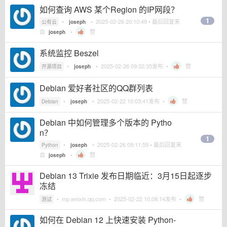
如何查询 AWS 某个Region 的IP网段？
1
•
•
2025-02-26 20:10:49
• 最后回复来
公有云
joseph
自
•
赞
joseph
系统监控 Beszel
•
•
2025-02-26 09:32:35
发布 •
赞
开源项目
joseph
Debian 爱好者社区的QQ群列表
•
•
2025-02-22 10:03:41
发布 •
赞
Debian
joseph
Debian 中如何管理多个版本的 Pytho
n？
1
•
•
2025-02-26 09:11:59
• 最后回复来
Python
joseph
自
•
赞
joseph
Debian 13 Trixie 发布日期临近：3月15日起逐步
冻结
•
mp.weixin.qq.com
•
2025-02-22 10:08:14
发布 •
赞
测试
如何在 Debian 12 上快速安装 Python-