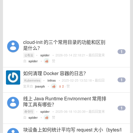
cloud-init 的三个常用目录的功能和区别
是什么？
1
•
•
2026-03-14 22:18:21
• 最后回复来
公有云
spider
自
•
赞
spider
如何清理 Docker 容器的日志？
1
•
•
2025-02-25 13:52:18
• 最后回
Kubernetes
infras
复来自
•
2
·
赞
joseph
线上 Java Runtime Environment 常用排
障工具有哪些？
1
•
•
2025-06-18 10:20:39
• 最后回复来
命令行
spider
自
•
赞
spider
块设备上如何统计平均写 request 大小（bytes/I