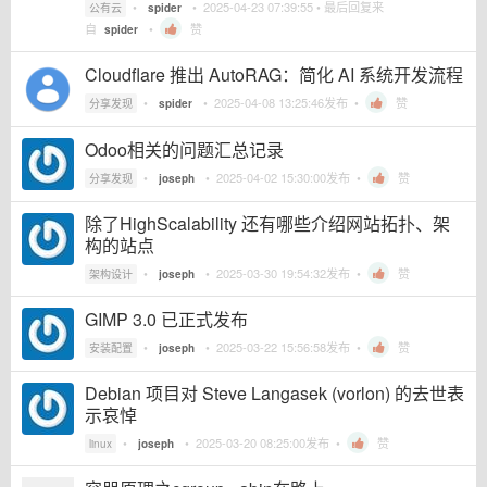
•
•
2025-04-23 07:39:55
• 最后回复来
公有云
spider
自
•
赞
spider
Cloudflare 推出 AutoRAG：简化 AI 系统开发流程
•
•
2025-04-08 13:25:46
发布 •
赞
分享发现
spider
Odoo相关的问题汇总记录
•
•
2025-04-02 15:30:00
发布 •
赞
分享发现
joseph
除了HighScalability 还有哪些介绍网站拓扑、架
构的站点
•
•
2025-03-30 19:54:32
发布 •
赞
架构设计
joseph
GIMP 3.0 已正式发布
•
•
2025-03-22 15:56:58
发布 •
赞
安装配置
joseph
Debian 项目对 Steve Langasek (vorlon) 的去世表
示哀悼
•
•
2025-03-20 08:25:00
发布 •
赞
linux
joseph