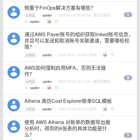
侧重于FinOps解决方案有哪些？
1
•
•
2025-05-23 09:00:26
• 最后回复来
公有云
spider
自
•
赞
spider
通过AWS Payer账号的组织获取linked账号信息，
并且可以发送和取消账号关联邀请，需要哪些权
限？
•
•
2025-05-21 16:56:17
发布 •
赞
公有云
spider
AWS如何强制启用MFA，否则无法操
作？
3
•
•
2025-05-06 16:11:24
• 最后回复来
公有云
spider
自
•
赞
spider
Athena 高仿Cost Explorer账单SQL模板
•
•
2025-04-29 09:13:11
发布 •
赞
公有云
spider
使用 AWS Athena 对账单的数据导出做
分析时，得到的6张表的具体功能是什
么？
1