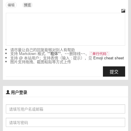
编辑
预览
请尽量让自己的回复能够对别人有帮助
支持 Markdown 格式,
**粗体**
、~~删除线~~、
`单行代码`
支持 @ 本站用户；支持表情（输入 : 提示），见
Emoji cheat sheet
图片支持拖拽、截图粘贴等方式上传
提交
用户登录