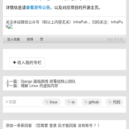
详情信息请
查看发布公告
，以及对应项目的开源主页。
关注本站微信公众号（和以上内容无关）InfraPub ，扫码关注：
InfraPu
b
加入收藏
微博
赞
920 次点击
收入我的专栏
上一篇：
Django 面临困境 欲重组核心团队
下一篇：
理解 Linux 的虚拟内存
0
回复
linux
io
github
代码
添加一条新回复
（您需要
登录
后才能回复
没有账号
？）