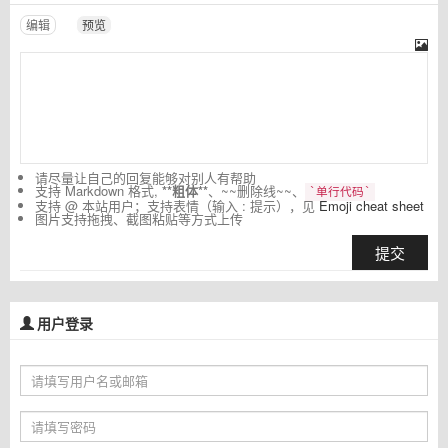
编辑
预览
请尽量让自己的回复能够对别人有帮助
支持 Markdown 格式,
**粗体**
、~~删除线~~、
`单行代码`
支持 @ 本站用户；支持表情（输入 : 提示），见
Emoji cheat sheet
图片支持拖拽、截图粘贴等方式上传
提交
用户登录