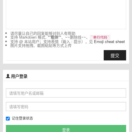
请尽量让自己的回复能够对别人有帮助
支持 Markdown 格式,
**粗体**
、~~删除线~~、
`单行代码`
支持 @ 本站用户；支持表情（输入 : 提示），见
Emoji cheat sheet
图片支持拖拽、截图粘贴等方式上传
提交
用户登录
记住登录状态