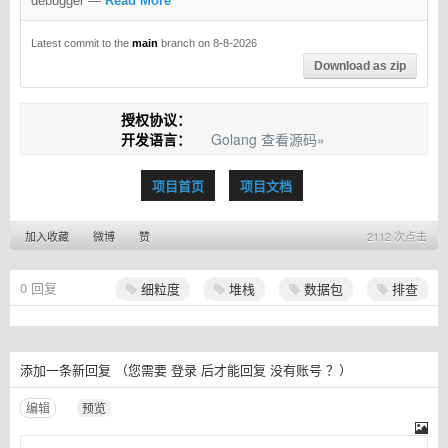
debugger
—
Read More
Latest commit to the
main
branch on 8-8-2026
Download as zip
授权协议：
开发语言：
Golang
查看源码»
项目首页
项目文档
加入收藏
微博
赞
2112 次点击
0
回复
细粒度
堆栈
数据包
排查
添加一条新回复
（您需要
登录
后才能回复
没有账号
？）
编辑
预览