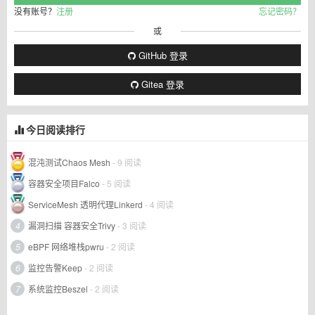
没有账号？
注册
忘记密码？
或
GitHub 登录
Gitea 登录
今日阅读排行
混沌测试Chaos Mesh
- 9 阅读
容器安全项目Falco
- 5 阅读
ServiceMesh 透明代理Linkerd
- 4 阅读
4
漏洞扫描 容器安全Trivy
- 3 阅读
5
eBPF 网络堆栈pwru
- 2 阅读
6
监控告警Keep
- 2 阅读
7
系统监控Beszel
- 2 阅读