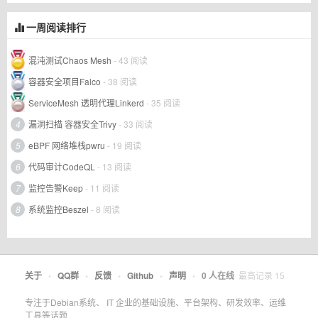
一周阅读排行
混沌测试Chaos Mesh
- 43 阅读
容器安全项目Falco
- 38 阅读
ServiceMesh 透明代理Linkerd
- 35 阅读
4
漏洞扫描 容器安全Trivy
- 33 阅读
5
eBPF 网络堆栈pwru
- 19 阅读
6
代码审计CodeQL
- 13 阅读
7
监控告警Keep
- 11 阅读
8
系统监控Beszel
- 8 阅读
关于
•
QQ群
•
反馈
•
Github
•
声明
•
0
人在线
最高记录
15
专注于Debian系统、 IT 企业的基础设施、平台架构、研发效率、运维
工具等话题