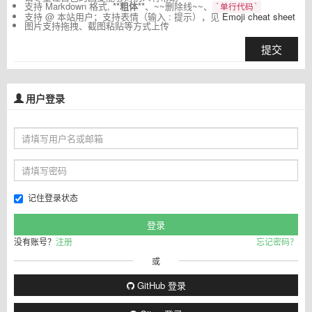
支持 Markdown 格式,
**粗体**
、~~删除线~~、
`单行代码`
支持 @ 本站用户；支持表情（输入 : 提示），见
Emoji cheat sheet
图片支持拖拽、截图粘贴等方式上传
提交
用户登录
记住登录状态
没有账号？
注册
忘记密码？
或
GitHub 登录