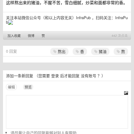
这样熬出来的猪油，不腥不苦，雪白细腻，炒菜和面都非常的香。
关注本站微信公众号（和以上内容无关）InfraPub ，扫码关注：
InfraPu
b
加入收藏
微博
赞
442 次点击
0
回复
熬出
香
猪油
熬
添加一条新回复
（您需要
登录
后才能回复
没有账号
？）
编辑
预览
请尽量让自己的回复能够对别人有帮助