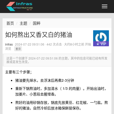
首页
主题
国粹
如何熬出又香又白的猪油
★ VIP
infras
·
2024-07-22 09:51:06
· 442 次点击 ·
大约8小时之前
开始
浏览
置顶
这是一个创建于
2024-07-22 09:51:06
的主题，其中的信息可能已经有所发
展或是发生改变。
主要有三个步骤；
猪油要先焯水，去浮沫后再煮2-3分钟
重新下锅熬油时，多加清水（ 1/3 的肉量）。开始出油时，
加姜片、小葱段去腥增香。
熬好的油用砂锅存放，锅底先放黄豆、红花椒、一勺盐。熬
好的猪油，自然冷却后放冰箱保鲜层保存。