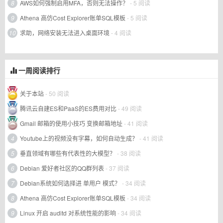
8
AWS如何强制启用MFA，否则无法操作？
- 5 阅读
9
Athena 高仿Cost Explorer账单SQL模板
- 5 阅读
10
求助，网络安装无法进入桌面环境
- 4 阅读
一周阅读排行
关于本站
- 50 阅读
腾讯云自建ES和PaaS的ES费用对比
- 49 阅读
Gmail 邮箱的使用小技巧 变换邮箱地址
- 41 阅读
4
Youtube上的视频没有字幕，如何自动生成？
- 41 阅读
5
垂直领域有哪些有代表性的大模型？
- 38 阅读
6
Debian 爱好者社区的QQ群列表
- 37 阅读
7
Debian系统如何选择进 单用户 模式？
- 34 阅读
8
Athena 高仿Cost Explorer账单SQL模板
- 34 阅读
9
Linux 开启 auditd 对系统性能的影响
- 34 阅读