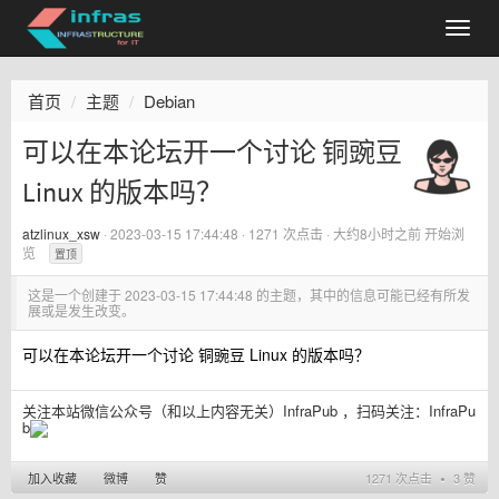
首页
主题
Debian
可以在本论坛开一个讨论 铜豌豆
Linux 的版本吗？
atzlinux_xsw
·
2023-03-15 17:44:48
· 1271 次点击 ·
大约8小时之前
开始浏
览
置顶
这是一个创建于
2023-03-15 17:44:48
的主题，其中的信息可能已经有所发
展或是发生改变。
可以在本论坛开一个讨论 铜豌豆 Linux 的版本吗？
关注本站微信公众号（和以上内容无关）InfraPub ，扫码关注：
InfraPu
b
加入收藏
微博
赞
1271 次点击 ∙ 3 赞