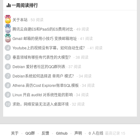
一周阅读排行
关于本站
- 50 阅读
腾讯云自建ES和PaaS的ES费用对比
- 49 阅读
Gmail 邮箱的使用小技巧 变换邮箱地址
- 41 阅读
4
Youtube上的视频没有字幕，如何自动生成？
- 41 阅读
5
垂直领域有哪些有代表性的大模型？
- 38 阅读
6
Debian 爱好者社区的QQ群列表
- 37 阅读
7
Debian系统如何选择进 单用户 模式？
- 34 阅读
8
Athena 高仿Cost Explorer账单SQL模板
- 34 阅读
9
Linux 开启 auditd 对系统性能的影响
- 34 阅读
10
求助，网络安装无法进入桌面环境
- 32 阅读
关于
•
QQ群
•
反馈
•
Github
•
声明
•
0
人在线
最高记录
15