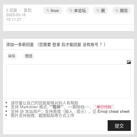
2
回复
|
直到
linux
本论坛
豌
豌豆
2023-03-16
15:11:27
添加一条新回复
（您需要
登录
后才能回复
没有账号
？）
编辑
预览
请尽量让自己的回复能够对别人有帮助
支持 Markdown 格式,
**粗体**
、~~删除线~~、
`单行代码`
支持 @ 本站用户；支持表情（输入 : 提示），见
Emoji cheat sheet
图片支持拖拽、截图粘贴等方式上传
提交