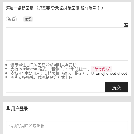
添加一条新回复
（您需要
登录
后才能回复
没有账号
？）
编辑
预览
请尽量让自己的回复能够对别人有帮助
支持 Markdown 格式,
**粗体**
、~~删除线~~、
`单行代码`
支持 @ 本站用户；支持表情（输入 : 提示），见
Emoji cheat sheet
图片支持拖拽、截图粘贴等方式上传
提交
用户登录