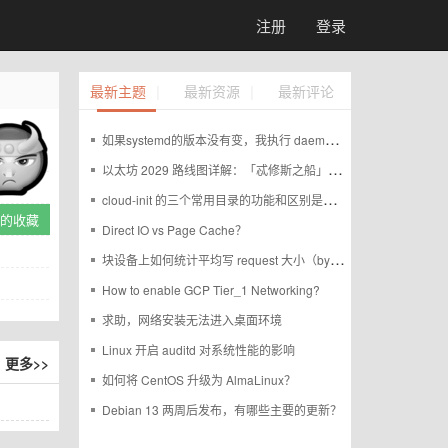
注册
登录
|
|
最新主题
最新资源
最新评论
如果systemd的版本没有变，我执行 daemon-reexec 后如何判断进程是否重启过
以太坊 2029 路线图详解：「忒修斯之船」式重建
cloud-init 的三个常用目录的功能和区别是什么？
A的收藏
Direct IO vs Page Cache？
块设备上如何统计平均写 request 大小（bytes/IO）？
How to enable GCP Tier_1 Networking?
求助，网络安装无法进入桌面环境
Linux 开启 auditd 对系统性能的影响
更多>>
如何将 CentOS 升级为 AlmaLinux？
Debian 13 两周后发布，有哪些主要的更新？