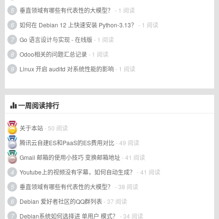
5
垂直领域有哪些有代表性的大模型？
- 1 阅读
6
如何在 Debian 12 上快速安装 Python-3.13？
- 1 阅读
7
Go 语言设计与实现 - 在线版
- 1 阅读
8
Odoo相关的问题汇总记录
- 1 阅读
9
Linux 开启 auditd 对系统性能的影响
- 1 阅读
一周阅读排行
关于本站
- 50 阅读
腾讯云自建ES和PaaS的ES费用对比
- 49 阅读
Gmail 邮箱的使用小技巧 变换邮箱地址
- 41 阅读
4
Youtube上的视频没有字幕，如何自动生成？
- 41 阅读
5
垂直领域有哪些有代表性的大模型？
- 38 阅读
6
Debian 爱好者社区的QQ群列表
- 37 阅读
7
Debian系统如何选择进 单用户 模式？
- 34 阅读