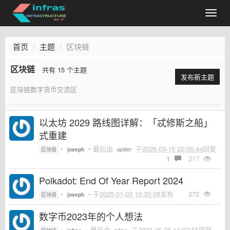
首页
主题
区块链
区块链
共有 15 个主题
发布新主题
区块链数字货币交流区
以太坊 2029 路线图详解：「忒修斯之船」
式重建
•
• 最后由
于
2026-03-15 22:05:44
回复
区块链
joseph
spider
1
217
Polkadot: End Of Year Report 2024
•
• 于
2025-01-03 10:35:08
发布
272
区块链
joseph
数字币2023年的个人想法
•
• 最后由
于
2023-05-28 11:07:55
回复