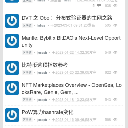
区块链
infras
infras
5
638
DVT 之 Obol：分布式验证器的主网之路
•
• 于
2023-03-01 09:31:20
发布
505
区块链
infras
Mantle: Bybit x BitDAO’s Next-Level Opport
unity
•
• 于
2023-01-22 14:32:30
发布
546
区块链
joseph
比特币逃顶指数参考
•
• 于
2023-01-20 22:39:05
发布
622
区块链
joseph
NFT Marketplaces Overview - OpenSea, Lo
oksRare, Genie, Gem, ...
•
• 于
2023-01-18 13:23:08
发布
543
区块链
joseph
PoW算力hashrate变化
•
• 于
2023-01-16 06:46:58
发布
568
区块链
joseph