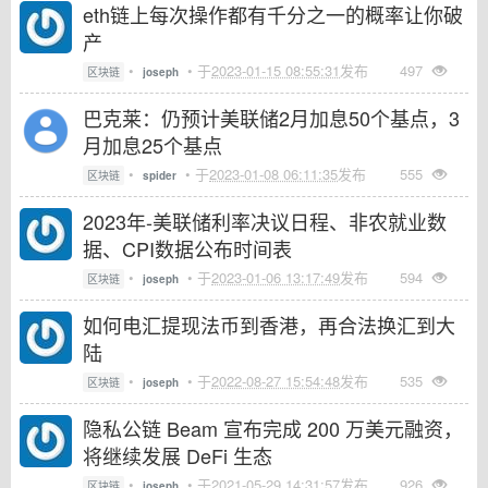
eth链上每次操作都有千分之一的概率让你破
产
•
• 于
2023-01-15 08:55:31
发布
497
区块链
joseph
巴克莱：仍预计美联储2月加息50个基点，3
月加息25个基点
•
• 于
2023-01-08 06:11:35
发布
555
区块链
spider
2023年-美联储利率决议日程、非农就业数
据、CPI数据公布时间表
•
• 于
2023-01-06 13:17:49
发布
594
区块链
joseph
如何电汇提现法币到香港，再合法换汇到大
陆
•
• 于
2022-08-27 15:54:48
发布
535
区块链
joseph
隐私公链 Beam 宣布完成 200 万美元融资，
将继续发展 DeFi 生态
•
• 于
2021-05-29 14:31:57
发布
926
区块链
joseph