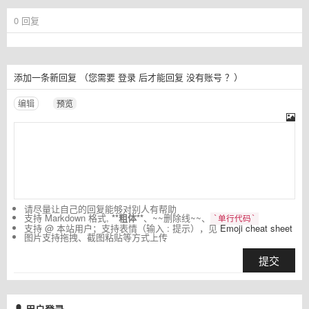
0
回复
添加一条新回复
（您需要
登录
后才能回复
没有账号
？）
编辑
预览
请尽量让自己的回复能够对别人有帮助
支持 Markdown 格式,
**粗体**
、~~删除线~~、
`单行代码`
支持 @ 本站用户；支持表情（输入 : 提示），见
Emoji cheat sheet
图片支持拖拽、截图粘贴等方式上传
提交