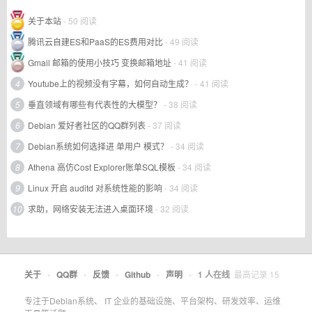
关于本站
- 50 阅读
腾讯云自建ES和PaaS的ES费用对比
- 49 阅读
Gmail 邮箱的使用小技巧 变换邮箱地址
- 41 阅读
4
Youtube上的视频没有字幕，如何自动生成？
- 41 阅读
5
垂直领域有哪些有代表性的大模型？
- 38 阅读
6
Debian 爱好者社区的QQ群列表
- 37 阅读
7
Debian系统如何选择进 单用户 模式？
- 34 阅读
8
Athena 高仿Cost Explorer账单SQL模板
- 34 阅读
9
Linux 开启 auditd 对系统性能的影响
- 34 阅读
10
求助，网络安装无法进入桌面环境
- 32 阅读
关于
•
QQ群
•
反馈
•
Github
•
声明
•
1
人在线
最高记录
15
专注于Debian系统、 IT 企业的基础设施、平台架构、研发效率、运维