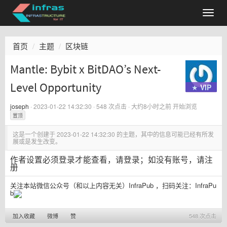
首页
主题
区块链
Mantle: Bybit x BitDAO’s Next-
Level Opportunity
★ VIP
joseph
·
2023-01-22 14:32:30
· 548 次点击 ·
大约8小时之前
开始浏览
置顶
这是一个创建于
2023-01-22 14:32:30
的主题，其中的信息可能已经有所发
展或是发生改变。
作者设置必须登录才能查看，
请登录
；如没有账号，
请注
册
关注本站微信公众号（和以上内容无关）InfraPub ，扫码关注：
InfraPu
b
加入收藏
微博
赞
548 次点击