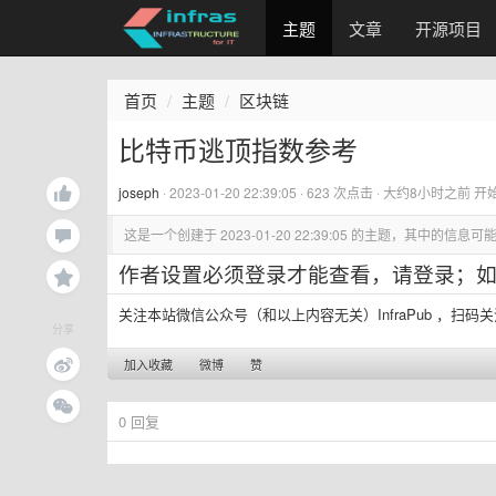
主题
文章
开源项目
首页
主题
区块链
比特币逃顶指数参考
joseph
·
2023-01-20 22:39:05
· 623 次点击 ·
大约8小时之前
开
这是一个创建于
2023-01-20 22:39:05
的主题，其中的信息可能
作者设置必须登录才能查看，
请登录
；
关注本站微信公众号（和以上内容无关）InfraPub ，扫码
分享
加入收藏
微博
赞
0
回复