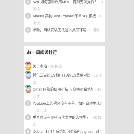
8
AWS如何强制启用MFA，否则无法操作？
- 3
阅读
9
Athena 高仿Cost Explorer账单SQL模板
- 3
阅读
10
求助，网络安装无法进入桌面环境
- 3 阅读
一周阅读排行
关于本站
- 55 阅读
腾讯云自建ES和PaaS的ES费用对比
- 52 阅
读
Gmail 邮箱的使用小技巧 变换邮箱地址
- 46
阅读
4
Youtube上的视频没有字幕，如何自动生成？
- 45 阅读
5
垂直领域有哪些有代表性的大模型？
- 40 阅
读
6
Debian 12/11 系统如何更新Postgresql 到 1