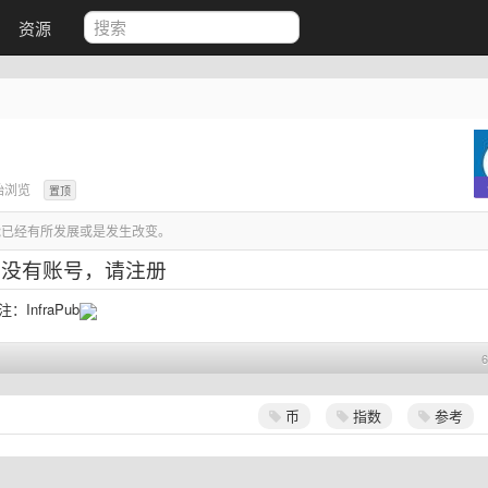
资源
始浏览
置顶
已经有所发展或是发生改变。
如没有账号，
请注册
关注：
InfraPub
币
指数
参考