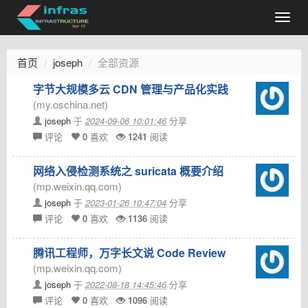
首页
joseph
全部资源
字节大规模多云 CDN 管理与产品化实践
(my.oschina.net)
joseph
于
2024-09-06 10:01:46
分享
评论
0
喜欢
1241
阅读
网络入侵检测系统之 suricata 概要介绍
(mp.weixin.qq.com)
joseph
于
2023-01-26 10:47:04
分享
评论
0
喜欢
1136
阅读
腾讯工程师，万字长文说 Code Review
(mp.weixin.qq.com)
joseph
于
2022-08-18 14:45:46
分享
评论
0
喜欢
1096
阅读