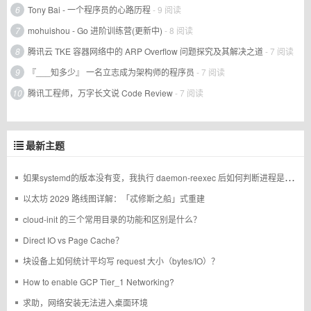
6
Tony Bai - 一个程序员的心路历程
- 9 阅读
7
mohuishou - Go 进阶训练营(更新中)
- 8 阅读
8
腾讯云 TKE 容器网络中的 ARP Overflow 问题探究及其解决之道
- 7 阅读
9
『___知多少』 一名立志成为架构师的程序员
- 7 阅读
10
腾讯工程师，万字长文说 Code Review
- 7 阅读
最新主题
如果systemd的版本没有变，我执行 daemon-reexec 后如何判断进程是否重启过
以太坊 2029 路线图详解：「忒修斯之船」式重建
cloud-init 的三个常用目录的功能和区别是什么？
Direct IO vs Page Cache？
块设备上如何统计平均写 request 大小（bytes/IO）？
How to enable GCP Tier_1 Networking?
求助，网络安装无法进入桌面环境