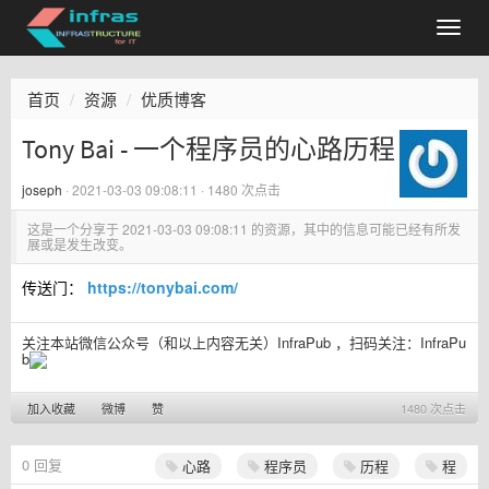
首页
资源
优质博客
Tony Bai - 一个程序员的心路历程
joseph
·
2021-03-03 09:08:11
· 1480 次点击
这是一个分享于
2021-03-03 09:08:11
的资源，其中的信息可能已经有所发
展或是发生改变。
传送门：
https://tonybai.com/
关注本站微信公众号（和以上内容无关）InfraPub ，扫码关注：
InfraPu
b
加入收藏
微博
赞
1480 次点击
0
回复
心路
程序员
历程
程