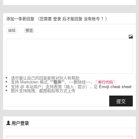
添加一条新回复
（您需要
登录
后才能回复
没有账号
？）
编辑
预览
请尽量让自己的回复能够对别人有帮助
支持 Markdown 格式,
**粗体**
、~~删除线~~、
`单行代码`
支持 @ 本站用户；支持表情（输入 : 提示），见
Emoji cheat sheet
图片支持拖拽、截图粘贴等方式上传
提交
用户登录