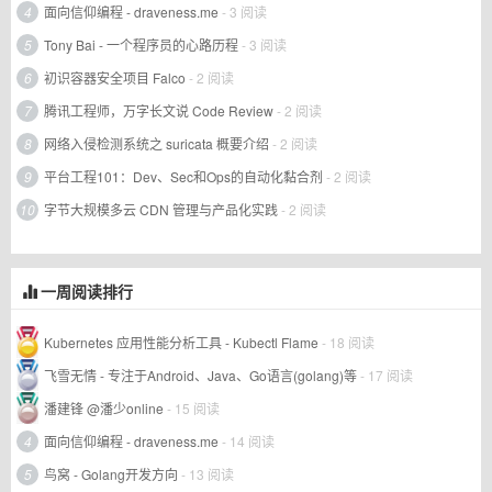
4
面向信仰编程 - draveness.me
- 3 阅读
5
Tony Bai - 一个程序员的心路历程
- 3 阅读
6
初识容器安全项目 Falco
- 2 阅读
7
腾讯工程师，万字长文说 Code Review
- 2 阅读
8
网络入侵检测系统之 suricata 概要介绍
- 2 阅读
9
平台工程101：Dev、Sec和Ops的自动化黏合剂
- 2 阅读
10
字节大规模多云 CDN 管理与产品化实践
- 2 阅读
一周阅读排行
Kubernetes 应用性能分析工具 - Kubectl Flame
- 18 阅读
飞雪无情 - 专注于Android、Java、Go语言(golang)等
- 17 阅读
潘建锋 @潘少online
- 15 阅读
4
面向信仰编程 - draveness.me
- 14 阅读
5
鸟窝 - Golang开发方向
- 13 阅读