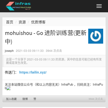
首页
资源
优质博客
mohuishou - Go 进阶训练营(更新
中)
joseph
·
2021-03-03 09:11:33
· 3944 次点击
这是一个分享于
2021-03-03 09:11:33
的资源，其中的信息可能已经有所发
展或是发生改变。
传送门：
https://lailin.xyz/
关注本站微信公众号（和以上内容无关）InfraPub ，扫码关注：
InfraPu
b
加入收藏
微博
赞
3944 次点击