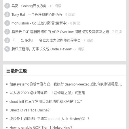
5
鸟窝 - Golang开发方向
- 13 阅读
6
Tony Bai - 一个程序员的心路历程
- 9 阅读
7
mohuishou - Go 进阶训练营(更新中)
- 8 阅读
8
腾讯云 TKE 容器网络中的 ARP Overflow 问题探究及其解决之道
- 7 阅读
9
『___知多少』 一名立志成为架构师的程序员
- 7 阅读
10
腾讯工程师，万字长文说 Code Review
- 7 阅读
最新主题
如果systemd的版本没有变，我执行 daemon-reexec 后如何判断进程是否重启过
以太坊 2029 路线图详解：「忒修斯之船」式重建
cloud-init 的三个常用目录的功能和区别是什么？
Direct IO vs Page Cache？
块设备上如何统计平均写 request 大小（bytes/IO）？
How to enable GCP Tier_1 Networking?