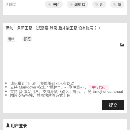
0
回复
进阶
训练营
训
阶
添加一条新回复
（您需要
登录
后才能回复
没有账号
？）
编辑
预览
请尽量让自己的回复能够对别人有帮助
支持 Markdown 格式,
**粗体**
、~~删除线~~、
`单行代码`
支持 @ 本站用户；支持表情（输入 : 提示），见
Emoji cheat sheet
图片支持拖拽、截图粘贴等方式上传
提交
用户登录