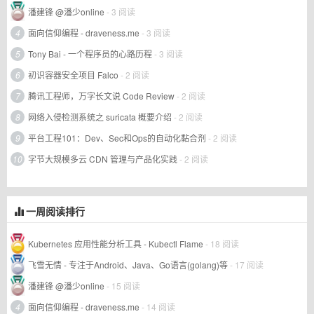
潘建锋 @潘少online
- 3 阅读
4
面向信仰编程 - draveness.me
- 3 阅读
5
Tony Bai - 一个程序员的心路历程
- 3 阅读
6
初识容器安全项目 Falco
- 2 阅读
7
腾讯工程师，万字长文说 Code Review
- 2 阅读
8
网络入侵检测系统之 suricata 概要介绍
- 2 阅读
9
平台工程101：Dev、Sec和Ops的自动化黏合剂
- 2 阅读
10
字节大规模多云 CDN 管理与产品化实践
- 2 阅读
一周阅读排行
Kubernetes 应用性能分析工具 - Kubectl Flame
- 18 阅读
飞雪无情 - 专注于Android、Java、Go语言(golang)等
- 17 阅读
潘建锋 @潘少online
- 15 阅读
4
面向信仰编程 - draveness.me
- 14 阅读