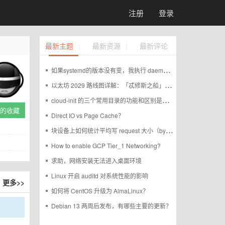
注册
登录
|
|
最新主题
最新资源
最新评论
如果systemd的版本没有变，我执行 daemon-reexec 后如何判断进程是否重启过
以太坊 2029 路线图详解：「忒修斯之船」式重建
cloud-init 的三个常用目录的功能和区别是什么？
A的收藏
Direct IO vs Page Cache？
块设备上如何统计平均写 request 大小（bytes/IO）？
How to enable GCP Tier_1 Networking?
求助，网络安装无法进入桌面环境
Linux 开启 auditd 对系统性能的影响
更多>>
如何将 CentOS 升级为 AlmaLinux？
Debian 13 两周后发布，有哪些主要的更新？