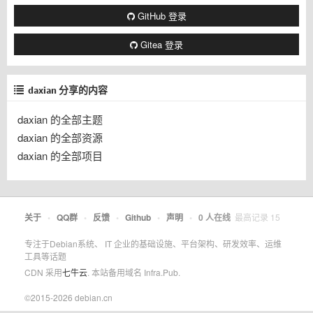
GitHub 登录
Gitea 登录
daxian 分享的内容
daxian 的全部主题
daxian 的全部资源
daxian 的全部项目
关于
•
QQ群
•
反馈
•
Github
•
声明
•
0
人在线
最高记录
15
专注于Debian系统、 IT 企业的基础设施、平台架构、研发效率、运维
工具等话题
CDN 采用
七牛云
. 本站备用域名 Infra.Pub.
©2015-2026 debian.cn