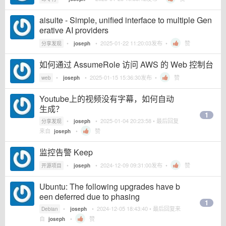
aisuite - Simple, unified interface to multiple Gen
erative AI providers
•
•
2025-01-22 11:20:03
发布 •
赞
分享发现
joseph
如何通过 AssumeRole 访问 AWS 的 Web 控制台
•
•
2025-01-15 15:36:30
发布 •
赞
web
joseph
Youtube上的视频没有字幕，如何自动
生成？
1
•
•
2025-01-04 20:23:58
• 最后回复
分享发现
joseph
来自
•
赞
joseph
监控告警 Keep
•
•
2024-12-09 09:31:00
发布 •
赞
开源项目
joseph
Ubuntu: The following upgrades have b
een deferred due to phasing
1
•
•
2024-12-05 18:43:40
• 最后回复来
Debian
joseph
自
•
赞
joseph