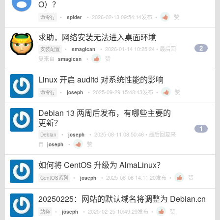
O）？
•
•
2026-02-13 09:54:14
发布 •
赞
命令行
spider
求助，网络安装无法进入桌面环境
2
•
•
2026-01-14 10:25:24
• 最后回
安装配置
smagican
复来自
•
赞
smagican
Linux 开启 auditd 对系统性能的影响
•
•
2025-09-29 15:48:43
发布 •
赞
命令行
joseph
Debian 13 两周后发布，有哪些主要的
更新？
1
•
•
2025-08-11 08:50:46
• 最后回复来
Debian
joseph
自
•
赞
joseph
如何将 CentOS 升级为 AlmaLinux？
•
•
2025-08-06 14:11:20
发布 •
赞
CentOS系列
joseph
20250225：网站的默认域名将调整为 Debian.cn
•
•
2025-02-25 10:49:29
发布 •
赞
站务
joseph