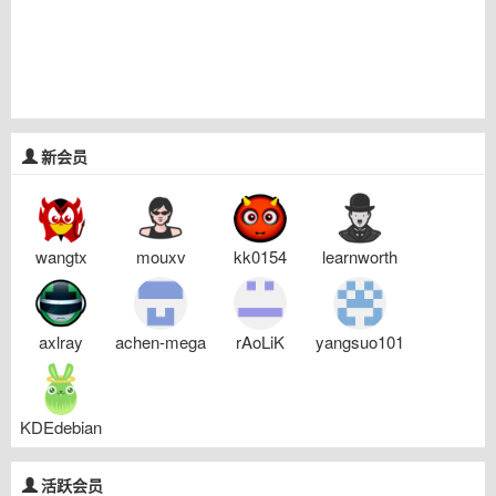
新会员
wangtx
mouxv
kk0154
learnworth
axlray
achen-mega
rAoLiK
yangsuo101
KDEdebian
活跃会员