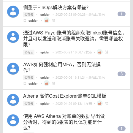
侧重于FinOps解决方案有哪些？
1
•
•
2025-05-23 09:00:26
• 最后回复来
公有云
spider
自
•
赞
spider
通过AWS Payer账号的组织获取linked账号信息，
并且可以发送和取消账号关联邀请，需要哪些权
限？
•
•
2025-05-21 16:56:17
发布 •
赞
公有云
spider
AWS如何强制启用MFA，否则无法操
作？
3
•
•
2025-05-06 16:11:24
• 最后回复来
公有云
spider
自
•
赞
spider
Athena 高仿Cost Explorer账单SQL模板
•
•
2025-04-29 09:13:11
发布 •
赞
公有云
spider
使用 AWS Athena 对账单的数据导出做
分析时，得到的6张表的具体功能是什
么？
1