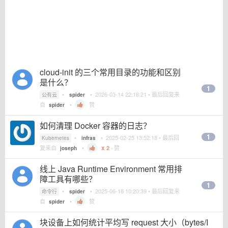
cloud-init 的三个常用目录的功能和区别
是什么？
1
•
•
2026-03-14 22:18:21
• 最后回复来
公有云
spider
自
•
赞
spider
如何清理 Docker 容器的日志？
1
•
•
2025-02-25 13:52:18
• 最后回
Kubernetes
infras
复来自
•
2
·
赞
joseph
线上 Java Runtime Environment 常用排
障工具有哪些？
1
•
•
2025-06-18 10:20:39
• 最后回复来
命令行
spider
自
•
赞
spider
块设备上如何统计平均写 request 大小（bytes/I