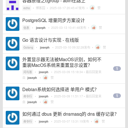
容器原理之cgroup - abin在路上
•
博客园
•
2025-03-17 20:45:47
发布 •
赞
echo
PostgreSQL 增量同步方案设计
•
•
2025-03-13 10:41:48
发布 •
赞
信息
joseph
Go 语言设计与实现 - 在线版
•
•
2025-03-10 09:32:28
发布 •
赞
Golang
joseph
外置显示器无法被MacOS识别，如何不
重装MacOS系统来重置显示设置？
1
•
•
2025-03-09 15:18:34
• 最后回复来
问与答
joseph
自
•
赞
joseph
Debian系统如何选择进 单用户 模式？
1
•
•
2025-03-09 11:51:17
• 最后回复来
命令行
joseph
自
•
赞
joseph
如何通过 dbus 更新 dnsmasq的 dns 缓存记录？
•
•
2025-03-07 13:31:19
发布 •
赞
命令行
joseph