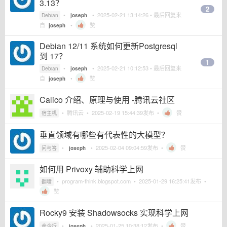
3.13？
2
•
•
2025-02-21 13:14:26
• 最后回复来
Debian
joseph
自
•
赞
joseph
Debian 12/11 系统如何更新Postgresql
到 17？
1
•
•
2025-02-21 10:12:53
• 最后回复来
Debian
joseph
自
•
赞
joseph
Calico 介绍、原理与使用 -腾讯云社区
•
腾讯云
•
2025-02-19 15:44:39
发布 •
赞
宿主机
垂直领域有哪些有代表性的大模型？
•
•
2025-02-04 09:04:59
发布 •
赞
问与答
joseph
如何用 Privoxy 辅助科学上网
•
program-think.blogspot.com
•
2025-01-29 16:25:41
发布 •
翻墙
赞
Rocky9 安装 Shadowsocks 实现科学上网
•
•
2025-01-25 10:38:12
发布 •
赞
命令行
joseph