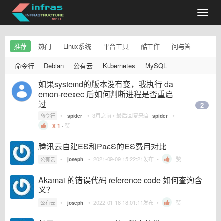
推荐
热门
Linux系统
平台工具
酷工作
问与答
命令行
Debian
公有云
Kubernetes
MySQL
如果systemd的版本没有变，我执行 da
emon-reexec 后如何判断进程是否重启
过
2
•
•
3月之前
• 最后回复来自
•
命令行
spider
spider
1
·
赞
腾讯云自建ES和PaaS的ES费用对比
•
•
2021-09-09 15:22:21
发布 •
赞
公有云
joseph
Akamai 的错误代码 reference code 如何查询含
义？
•
•
2022-01-18 18:01:11
发布 •
赞
公有云
joseph