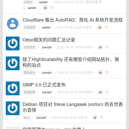
•
•
2025-04-23 07:39:55
• 最后回复来
公有云
spider
自
•
赞
spider
Cloudflare 推出 AutoRAG：简化 AI 系统开发流程
•
•
2025-04-08 13:25:46
发布 •
赞
分享发现
spider
Odoo相关的问题汇总记录
•
•
2025-04-02 15:30:00
发布 •
赞
分享发现
joseph
除了HighScalability 还有哪些介绍网站拓扑、架
构的站点
•
•
2025-03-30 19:54:32
发布 •
赞
架构设计
joseph
GIMP 3.0 已正式发布
•
•
2025-03-22 15:56:58
发布 •
赞
安装配置
joseph
Debian 项目对 Steve Langasek (vorlon) 的去世表
示哀悼
•
•
2025-03-20 08:25:00
发布 •
赞
linux
joseph