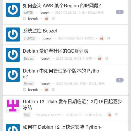
如何查询 AWS 某个Region 的IP网段？
1
•
•
2025-02-26 20:10:49
• 最后回复来
公有云
joseph
自
•
赞
joseph
系统监控 Beszel
•
•
2025-02-26 09:32:35
发布 •
赞
开源项目
joseph
Debian 爱好者社区的QQ群列表
•
•
2025-02-22 10:03:41
发布 •
赞
Debian
joseph
Debian 中如何管理多个版本的 Pytho
n？
1
•
•
2025-02-26 09:11:59
• 最后回复来
Python
joseph
自
•
赞
joseph
Debian 13 Trixie 发布日期临近：3月15日起逐步
冻结
•
mp.weixin.qq.com
•
2025-02-22 10:08:14
发布 •
赞
测试
如何在 Debian 12 上快速安装 Python-