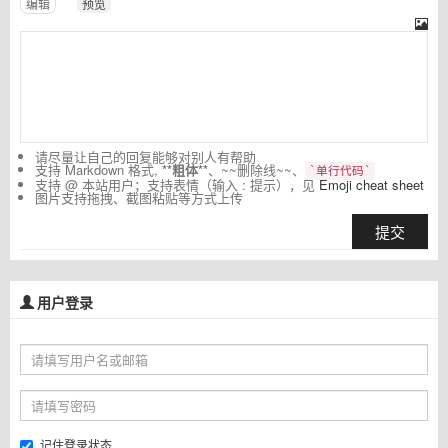
编辑
预览
请尽量让自己的回复能够对别人有帮助
支持 Markdown 格式,
**粗体**
、~~删除线~~、
`单行代码`
支持 @ 本站用户；支持表情（输入 : 提示），见
Emoji cheat sheet
图片支持拖拽、截图粘贴等方式上传
提交
用户登录
记住登录状态