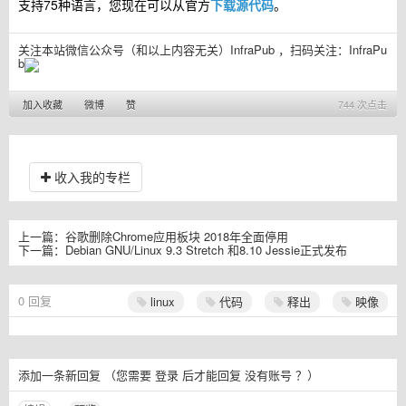
支持75种语言，您现在可以从官方
下载源代码
。
关注本站微信公众号（和以上内容无关）InfraPub ，扫码关注：
InfraPu
b
加入收藏
微博
赞
744 次点击
收入我的专栏
上一篇：
谷歌删除Chrome应用板块 2018年全面停用
下一篇：
Debian GNU/Linux 9.3 Stretch 和8.10 Jessie正式发布
0
回复
linux
代码
释出
映像
添加一条新回复
（您需要
登录
后才能回复
没有账号
？）