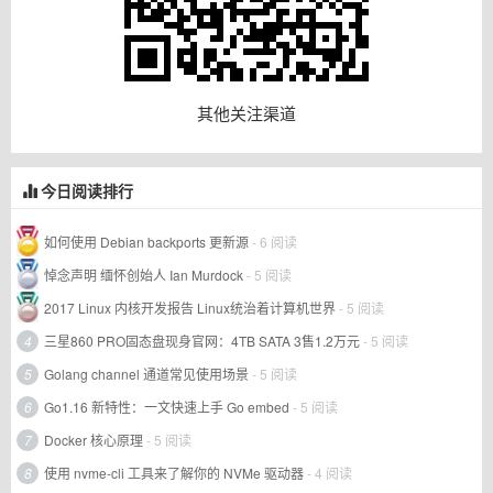
其他关注渠道
今日阅读排行
如何使用 Debian backports 更新源
- 6 阅读
悼念声明 缅怀创始人 Ian Murdock
- 5 阅读
2017 Linux 内核开发报告 Linux统治着计算机世界
- 5 阅读
4
三星860 PRO固态盘现身官网：4TB SATA 3售1.2万元
- 5 阅读
5
Golang channel 通道常见使用场景
- 5 阅读
6
Go1.16 新特性：一文快速上手 Go embed
- 5 阅读
7
Docker 核心原理
- 5 阅读
8
使用 nvme-cli 工具来了解你的 NVMe 驱动器
- 4 阅读