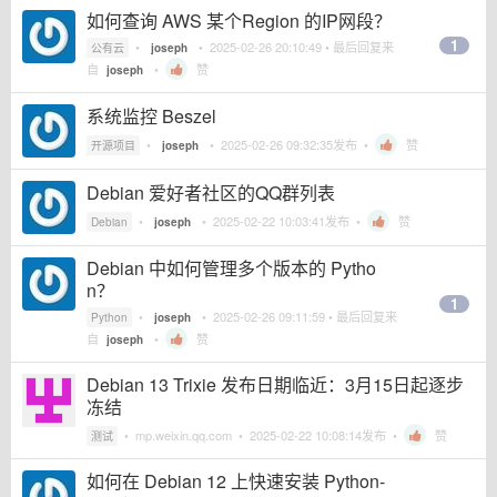
如何查询 AWS 某个Region 的IP网段？
1
•
•
2025-02-26 20:10:49
• 最后回复来
公有云
joseph
自
•
赞
joseph
系统监控 Beszel
•
•
2025-02-26 09:32:35
发布 •
赞
开源项目
joseph
Debian 爱好者社区的QQ群列表
•
•
2025-02-22 10:03:41
发布 •
赞
Debian
joseph
Debian 中如何管理多个版本的 Pytho
n？
1
•
•
2025-02-26 09:11:59
• 最后回复来
Python
joseph
自
•
赞
joseph
Debian 13 Trixie 发布日期临近：3月15日起逐步
冻结
•
mp.weixin.qq.com
•
2025-02-22 10:08:14
发布 •
赞
测试
如何在 Debian 12 上快速安装 Python-