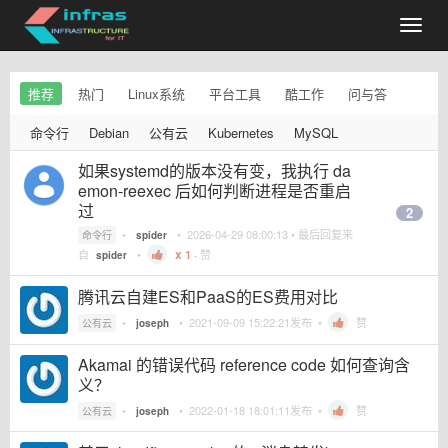
推荐
热门
Linux系统
平台工具
酷工作
问与答
命令行
Debian
公有云
Kubernetes
MySQL
如果systemd的版本没有变，我执行 da
emon-reexec 后如何判断进程是否重启
过
2
•
•
2026-04-29 08:00:13
• 最后回复来
命令行
spider
自
•
1
·
赞
spider
腾讯云自建ES和PaaS的ES费用对比
•
•
2021-09-09 15:22:21
发布 •
赞
公有云
joseph
Akamai 的错误代码 reference code 如何查询含
义？
•
•
2022-01-18 18:01:11
发布 •
赞
公有云
joseph