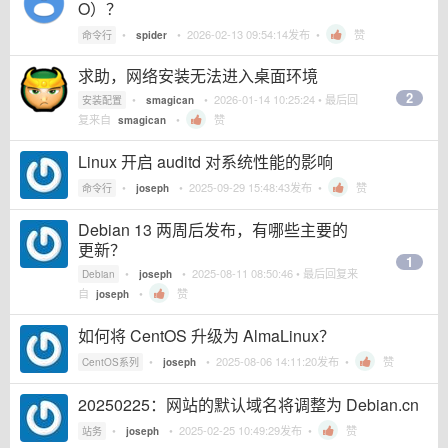
O）？
•
•
2026-02-13 09:54:14
发布 •
赞
命令行
spider
求助，网络安装无法进入桌面环境
2
•
•
2026-01-14 10:25:24
• 最后回
安装配置
smagican
复来自
•
赞
smagican
Linux 开启 auditd 对系统性能的影响
•
•
2025-09-29 15:48:43
发布 •
赞
命令行
joseph
Debian 13 两周后发布，有哪些主要的
更新？
1
•
•
2025-08-11 08:50:46
• 最后回复来
Debian
joseph
自
•
赞
joseph
如何将 CentOS 升级为 AlmaLinux？
•
•
2025-08-06 14:11:20
发布 •
赞
CentOS系列
joseph
20250225：网站的默认域名将调整为 Debian.cn
•
•
2025-02-25 10:49:29
发布 •
赞
站务
joseph