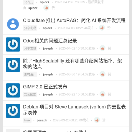
•
•
2025-04-23 07:39:55
• 最后回复来
公有云
spider
自
•
赞
spider
Cloudflare 推出 AutoRAG：简化 AI 系统开发流程
•
•
2025-04-08 13:25:46
发布 •
赞
分享发现
spider
Odoo相关的问题汇总记录
•
•
2025-04-02 15:30:00
发布 •
赞
分享发现
joseph
除了HighScalability 还有哪些介绍网站拓扑、架
构的站点
•
•
2025-03-30 19:54:32
发布 •
赞
架构设计
joseph
GIMP 3.0 已正式发布
•
•
2025-03-22 15:56:58
发布 •
赞
安装配置
joseph
Debian 项目对 Steve Langasek (vorlon) 的去世表
示哀悼
•
•
2025-03-20 08:25:00
发布 •
赞
linux
joseph