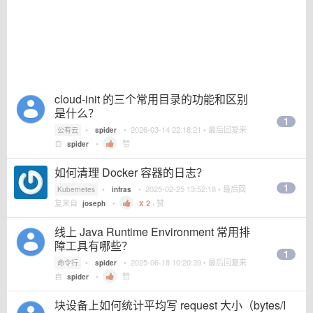
cloud-init 的三个常用目录的功能和区别
是什么？
1
•
•
2026-03-14 22:18:21
• 最后回复来
公有云
spider
自
•
赞
spider
如何清理 Docker 容器的日志？
1
•
•
2025-02-25 13:52:18
• 最后回
Kubernetes
infras
复来自
•
2
·
赞
joseph
线上 Java Runtime Environment 常用排
障工具有哪些？
1
•
•
2025-06-18 10:20:39
• 最后回复来
命令行
spider
自
•
赞
spider
块设备上如何统计平均写 request 大小（bytes/I