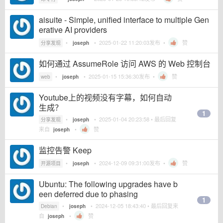
aisuite - Simple, unified interface to multiple Gen
erative AI providers
•
•
2025-01-22 11:20:03
发布 •
赞
分享发现
joseph
如何通过 AssumeRole 访问 AWS 的 Web 控制台
•
•
2025-01-15 15:36:30
发布 •
赞
web
joseph
Youtube上的视频没有字幕，如何自动
生成？
1
•
•
2025-01-04 20:23:58
• 最后回复
分享发现
joseph
来自
•
赞
joseph
监控告警 Keep
•
•
2024-12-09 09:31:00
发布 •
赞
开源项目
joseph
Ubuntu: The following upgrades have b
een deferred due to phasing
1
•
•
2024-12-05 18:43:40
• 最后回复来
Debian
joseph
自
•
赞
joseph