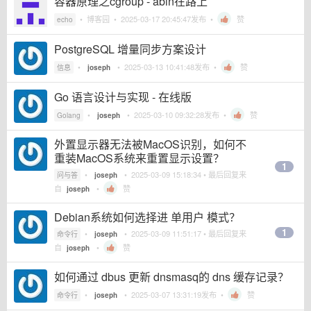
容器原理之cgroup - abin在路上
•
博客园
•
2025-03-17 20:45:47
发布 •
赞
echo
PostgreSQL 增量同步方案设计
•
•
2025-03-13 10:41:48
发布 •
赞
信息
joseph
Go 语言设计与实现 - 在线版
•
•
2025-03-10 09:32:28
发布 •
赞
Golang
joseph
外置显示器无法被MacOS识别，如何不
重装MacOS系统来重置显示设置？
1
•
•
2025-03-09 15:18:34
• 最后回复来
问与答
joseph
自
•
赞
joseph
Debian系统如何选择进 单用户 模式？
1
•
•
2025-03-09 11:51:17
• 最后回复来
命令行
joseph
自
•
赞
joseph
如何通过 dbus 更新 dnsmasq的 dns 缓存记录？
•
•
2025-03-07 13:31:19
发布 •
赞
命令行
joseph