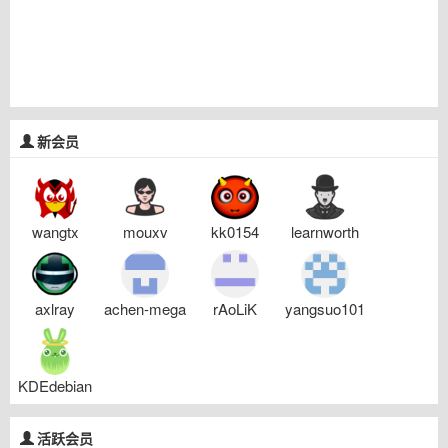
新会员
wangtx
mouxv
kk0154
learnworth
axlray
achen-mega
rAoLiK
yangsuo101
KDEdebian
活跃会员