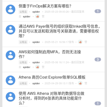
侧重于FinOps解决方案有哪些？
1
•
•
2025-05-23 09:00:26
• 最后回复来
公有云
spider
自
•
赞
spider
通过AWS Payer账号的组织获取linked账号信息，
并且可以发送和取消账号关联邀请，需要哪些权
限？
•
•
2025-05-21 16:56:17
发布 •
赞
公有云
spider
AWS如何强制启用MFA，否则无法操
作？
3
•
•
2025-05-06 16:11:24
• 最后回复来
公有云
spider
自
•
赞
spider
Athena 高仿Cost Explorer账单SQL模板
•
•
2025-04-29 09:13:11
发布 •
赞
公有云
spider
使用 AWS Athena 对账单的数据导出做
分析时，得到的6张表的具体功能是什
么？
1