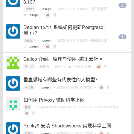
3.13？
2
•
•
2025-02-21 13:14:26
• 最后回复来
Debian
joseph
自
•
赞
joseph
Debian 12/11 系统如何更新Postgresql
到 17？
1
•
•
2025-02-21 10:12:53
• 最后回复来
Debian
joseph
自
•
赞
joseph
Calico 介绍、原理与使用 -腾讯云社区
•
腾讯云
•
2025-02-19 15:44:39
发布 •
赞
宿主机
垂直领域有哪些有代表性的大模型？
•
•
2025-02-04 09:04:59
发布 •
赞
问与答
joseph
如何用 Privoxy 辅助科学上网
•
program-think.blogspot.com
•
2025-01-29 16:25:41
发布 •
翻墙
赞
Rocky9 安装 Shadowsocks 实现科学上网
•
•
2025-01-25 10:38:12
发布 •
赞
命令行
joseph