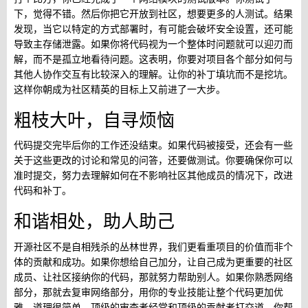
下，觉得不错。然后你把它开放到社区，想要更多的人测试。结果
发现，当它以特定的方式部署时，有可能会破坏安全设置，还可能
导致主存储泄露。如果你将代码视为一个整体时问题就可以迎刃而
解，而不是孤立地看待问题。这表明，你要对项目各个部分如何与
其他人协作交互有比较深入的理解。让你的补丁填坑而不是挖坑。
这样你朝成为社区精英的目标上又前进了一大步。
粗枝大叶，自寻烦恼
代码提交完毕后你的工作还没结束。如果代码被接受，还会有一些
关于这些更改的讨论和常见的问答，还要做测试。你要确保你可以
准时提交，努力去理解如何在不影响社区其他成员的情况下，改进
代码和补丁。
和谐相处，助人助己
开源社区不是自相残杀的丛林世界，我们更看重项目的价值而非个
体的贡献和成功。如果你想给自己加分，让自己成为更重要的社区
成员、让社区接纳你的代码，那就努力帮助别人。如果你熟悉网络
部分，那就去复审网络部分，用你的专业技能让整个代码更加优
雅。道理很简单，顶级的审查者经常和顶级的贡献者打交道。你帮