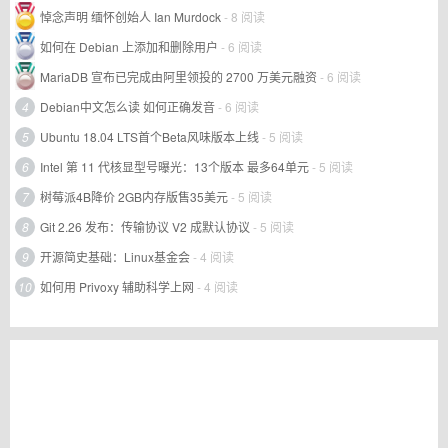
悼念声明 缅怀创始人 Ian Murdock
- 8 阅读
如何在 Debian 上添加和删除用户
- 6 阅读
MariaDB 宣布已完成由阿里领投的 2700 万美元融资
- 6 阅读
4
Debian中文怎么读 如何正确发音
- 6 阅读
5
Ubuntu 18.04 LTS首个Beta风味版本上线
- 5 阅读
6
Intel 第 11 代核显型号曝光：13个版本 最多64单元
- 5 阅读
7
树莓派4B降价 2GB内存版售35美元
- 5 阅读
8
Git 2.26 发布：传输协议 V2 成默认协议
- 5 阅读
9
开源简史基础：Linux基金会
- 4 阅读
10
如何用 Privoxy 辅助科学上网
- 4 阅读