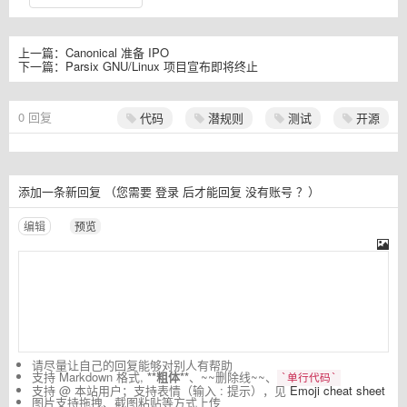
上一篇：
Canonical 准备 IPO
下一篇：
Parsix GNU/Linux 项目宣布即将终止
0
回复
代码
潜规则
测试
开源
添加一条新回复
（您需要
登录
后才能回复
没有账号
？）
编辑
预览
请尽量让自己的回复能够对别人有帮助
支持 Markdown 格式,
**粗体**
、~~删除线~~、
`单行代码`
支持 @ 本站用户；支持表情（输入 : 提示），见
Emoji cheat sheet
图片支持拖拽、截图粘贴等方式上传