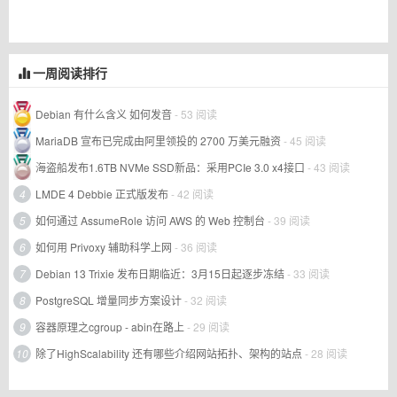
一周阅读排行
Debian 有什么含义 如何发音
- 53 阅读
MariaDB 宣布已完成由阿里领投的 2700 万美元融资
- 45 阅读
海盗船发布1.6TB NVMe SSD新品：采用PCIe 3.0 x4接口
- 43 阅读
4
LMDE 4 Debbie 正式版发布
- 42 阅读
5
如何通过 AssumeRole 访问 AWS 的 Web 控制台
- 39 阅读
6
如何用 Privoxy 辅助科学上网
- 36 阅读
7
Debian 13 Trixie 发布日期临近：3月15日起逐步冻结
- 33 阅读
8
PostgreSQL 增量同步方案设计
- 32 阅读
9
容器原理之cgroup - abin在路上
- 29 阅读
10
除了HighScalability 还有哪些介绍网站拓扑、架构的站点
- 28 阅读