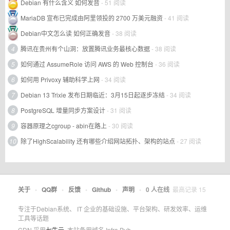
Debian 有什么含义 如何发音
- 51 阅读
MariaDB 宣布已完成由阿里领投的 2700 万美元融资
- 41 阅读
Debian中文怎么读 如何正确发音
- 38 阅读
4
腾讯在贵州有个山洞：放置腾讯业务最核心数据
- 38 阅读
5
如何通过 AssumeRole 访问 AWS 的 Web 控制台
- 36 阅读
6
如何用 Privoxy 辅助科学上网
- 34 阅读
7
Debian 13 Trixie 发布日期临近：3月15日起逐步冻结
- 34 阅读
8
PostgreSQL 增量同步方案设计
- 31 阅读
9
容器原理之cgroup - abin在路上
- 30 阅读
10
除了HighScalability 还有哪些介绍网站拓扑、架构的站点
- 27 阅读
关于
•
QQ群
•
反馈
•
Github
•
声明
•
0
人在线
最高记录
15
专注于Debian系统、 IT 企业的基础设施、平台架构、研发效率、运维
工具等话题
CDN 采用
七牛云
. 本站备用域名 Infra.Pub.