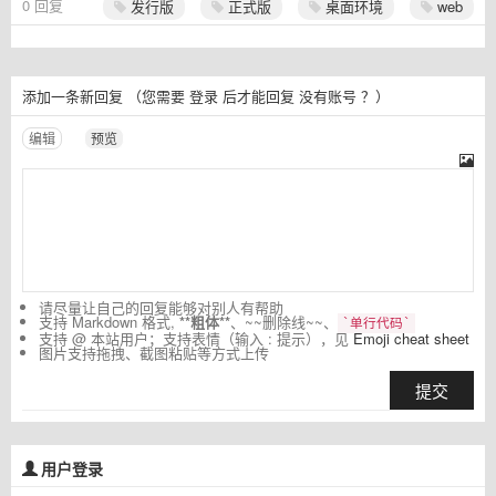
0
回复
发行版
正式版
桌面环境
web
添加一条新回复
（您需要
登录
后才能回复
没有账号
？）
编辑
预览
请尽量让自己的回复能够对别人有帮助
支持 Markdown 格式,
**粗体**
、~~删除线~~、
`单行代码`
支持 @ 本站用户；支持表情（输入 : 提示），见
Emoji cheat sheet
图片支持拖拽、截图粘贴等方式上传
提交
用户登录