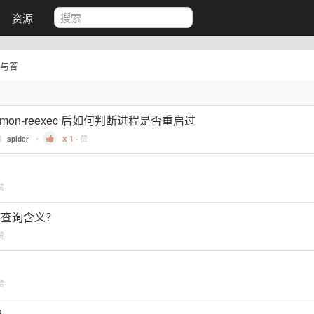
资源
与答
mon-reexec 后如何判断进程是否重启过
自
•
1
·
赞
spider
赞
 如何查询含义？
赞
赞
?