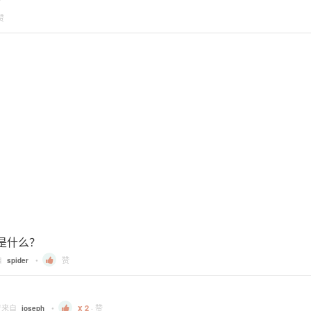
赞
别是什么？
自
•
赞
spider
复来自
•
2
·
赞
joseph