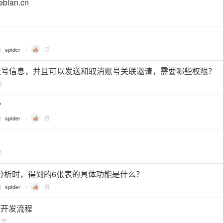
ian.cn
自
•
赞
spider
nked账号信息，并且可以发送和取消账号关联邀请，需要哪些权限？
赞
？
自
•
赞
spider
赞
导出做分析时，得到的6张表的具体功能是什么？
自
•
赞
spider
 系统开发流程
赞