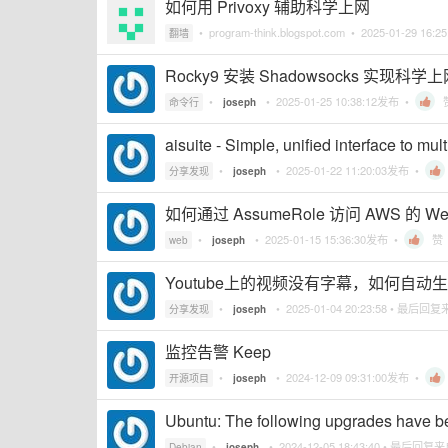
如何用 Privoxy 辅助科学上网
•
program-think.blogspot.com
•
2025-01-29 16:25
翻墙
Rocky9 安装 Shadowsocks 实现科学
•
•
2025-01-25 10:38:12
发布 •
命令行
joseph
aisuite - Simple, unified interface to mu
•
•
2025-01-22 11:20:03
发布 •
分享发现
joseph
如何通过 AssumeRole 访问 AWS 的 W
•
•
2025-01-15 15:36:30
发布 •
赞
web
joseph
Youtube上的视频没有字幕，如何自动
•
•
2025-01-04 20:23:58
• 最后回复
分享发现
joseph
监控告警 Keep
•
•
2024-12-09 09:31:00
发布 •
开源项目
joseph
Ubuntu: The following upgrades have b
•
•
2024-12-05 18:43:40
• 最后回复
Debian
joseph