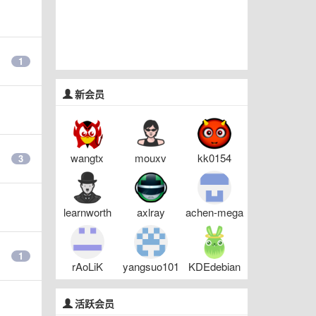
1
新会员
wangtx
mouxv
kk0154
3
learnworth
axlray
achen-mega
1
rAoLiK
yangsuo101
KDEdebian
活跃会员