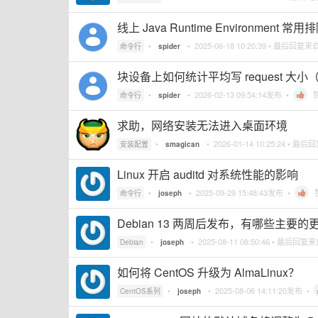
线上 Java Runtime Environment
•
•
2025-06-18 10:20:39
• 最后回复来
命令行
spider
块设备上如何统计平均写 request 大小（b
•
•
2026-02-13 09:54:14
发布 •
命令行
spider
求助，网络安装无法进入桌面环境
•
•
2026-01-14 10:25:24
• 最后
安装配置
smagican
Linux 开启 auditd 对系统性能的影响
•
•
2025-09-29 15:48:43
发布 •
命令行
joseph
Debian 13 两周后发布，有哪些主要的
•
•
2025-08-11 08:50:46
• 最后回复
Debian
joseph
如何将 CentOS 升级为 AlmaLinux？
•
•
2025-08-06 14:11:20
发布 •
CentOS系列
joseph