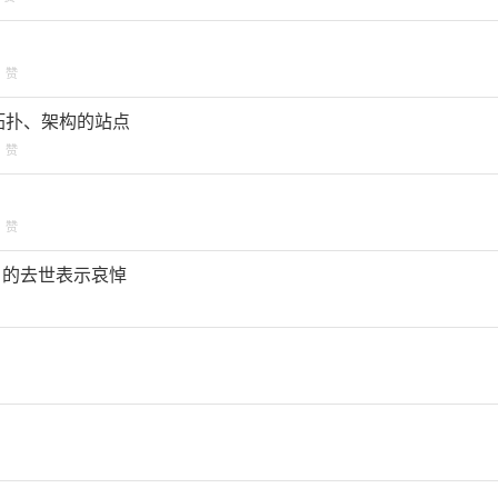
赞
网站拓扑、架构的站点
赞
赞
rlon) 的去世表示哀悼