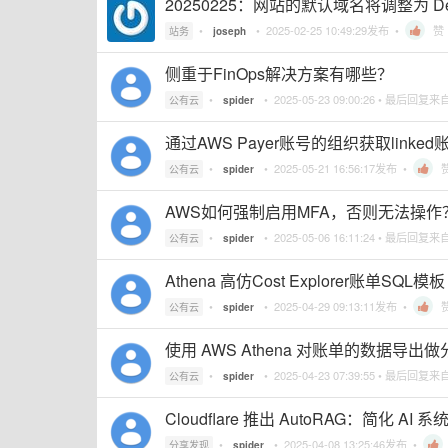
20250225：网站的默认域名将调整为 Deb
•
•
2025-02-25 10:49:29
发布 •
赞
站务
joseph
侧重于FinOps解决方案有哪些？
•
•
2025-05-23 09:00:26
• 最后回复来
公有云
spider
通过AWS Payer账号的组织获取li
•
•
2025-05-21 16:56:17
发布 •
公有云
spider
AWS如何强制启用MFA，否则无法操作
•
•
2025-05-06 16:11:24
• 最后回复来
公有云
spider
Athena 高仿Cost Explorer账单SQL模板
•
•
2025-04-29 09:13:11
发布 •
公有云
spider
使用 AWS Athena 对账单的数据
•
•
2025-04-23 07:39:55
• 最后回复来
公有云
spider
Cloudflare 推出 AutoRAG：简化 AI
•
•
2025-04-08 13:25:46
发布 •
分享发现
spider