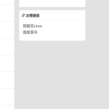
友情链接
铜豌豆Linux
我是菜鸟