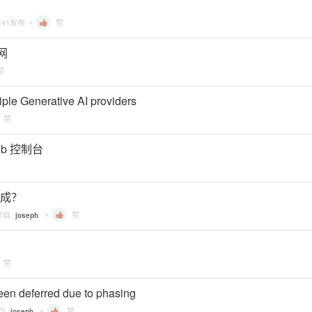
:41
发布 •
赞
上网
赞
ltiple Generative AI providers
赞
eb 控制台
生成？
来自
•
赞
joseph
赞
een deferred due to phasing
来自
•
赞
joseph