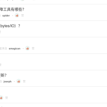
 常用排障工具有哪些？
自
•
赞
spider
ytes/IO）？
赞
回复来自
•
赞
smagican
赞
更新？
来自
•
赞
joseph
赞