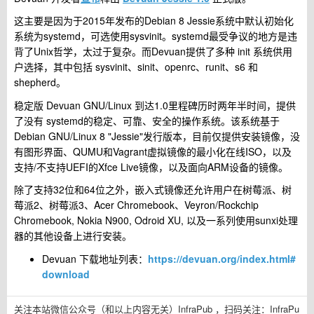
这主要是因为于2015年发布的Debian 8 Jessie系统中默认初始化
系统为systemd，可选使用sysvinit。systemd最受争议的地方是违
背了Unix哲学，太过于复杂。而Devuan提供了多种 init 系统供用
户选择，其中包括 sysvinit、sinit、openrc、runit、s6 和
shepherd。
稳定版 Devuan GNU/Linux 到达1.0里程碑历时两年半时间，提供
了没有 systemd的稳定、可靠、安全的操作系统。该系统基于
Debian GNU/Linux 8 "Jessie"发行版本，目前仅提供安装镜像，没
有图形界面、QUMU和Vagrant虚拟镜像的最小化在线ISO，以及
支持/不支持UEFI的Xfce Live镜像，以及面向ARM设备的镜像。
除了支持32位和64位之外，嵌入式镜像还允许用户在树莓派、树
莓派2、树莓派3、Acer Chromebook、Veyron/Rockchip
Chromebook, Nokia N900, Odroid XU, 以及一系列使用sunxi处理
器的其他设备上进行安装。
Devuan 下载地址列表：
https://devuan.org/index.html#
download
关注本站微信公众号（和以上内容无关）InfraPub ，扫码关注：
InfraPu