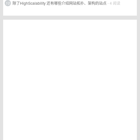
10
除了HighScalability 还有哪些介绍网站拓扑、架构的站点
- 4 阅读