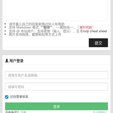
请尽量让自己的回复能够对别人有帮助
支持 Markdown 格式,
**粗体**
、~~删除线~~、
`单行代码`
支持 @ 本站用户；支持表情（输入 : 提示），见
Emoji cheat sheet
图片支持拖拽、截图粘贴等方式上传
提交
用户登录
记住登录状态
没有账号？
注册
忘记密码？