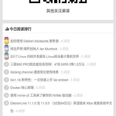
其他关注渠道
今日阅读排行
如何使用 Debian backports 更新源
- 6 阅读
悼念声明 缅怀创始人 Ian Murdock
- 5 阅读
2017 Linux 内核开发报告 Linux统治着计算机世界
- 5 阅读
4
三星860 PRO固态盘现身官网：4TB SATA 3售1.2万元
- 5 阅读
5
Golang channel 通道常见使用场景
- 5 阅读
6
Go1.16 新特性：一文快速上手 Go embed
- 5 阅读
7
Docker 核心原理
- 5 阅读
8
使用 nvme-cli 工具来了解你的 NVMe 驱动器
- 4 阅读
9
DebianLive 11.1.0 及 11.0.0 （32及64位元）英语版本 Xfce 桌面系统中文
包
- 4 阅读