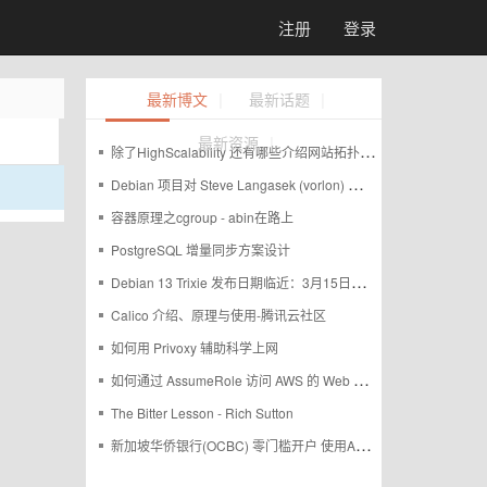
注册
登录
|
|
最新博文
最新话题
|
最新资源
除了HighScalability 还有哪些介绍网站拓扑、架构的站点
Debian 项目对 Steve Langasek (vorlon) 的去世表示哀悼
容器原理之cgroup - abin在路上
PostgreSQL 增量同步方案设计
Debian 13 Trixie 发布日期临近：3月15日起逐步冻结
Calico 介绍、原理与使用-腾讯云社区
如何用 Privoxy 辅助科学上网
如何通过 AssumeRole 访问 AWS 的 Web 控制台
The Bitter Lesson - Rich Sutton
新加坡华侨银行(OCBC) 零门槛开户 使用APP在家即可申请