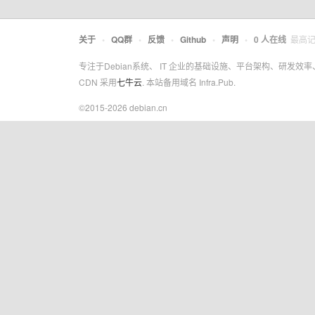
关于
•
QQ群
•
反馈
•
Github
•
声明
•
0
人在线
最高
专注于Debian系统、 IT 企业的基础设施、平台架构、研发效
CDN 采用
七牛云
. 本站备用域名 Infra.Pub.
©2015-2026 debian.cn