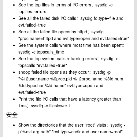
See the top files in terms of I/O errors：sysdig -c
topfiles_errors
See all the failed disk I/O calls：sysdig fd.type=file and
evt.failed=true
See all the failed file opens by httpd：sysdig
"proc.name=httpd and evt.type=open and evt.failed=true"
See the system calls where most time has been spent：
sysdig -c topscalls_time
See the top system calls returning errors：sysdig -c
topscalls "evt.failed=true"
snoop failed file opens as they occur：sysdig -p
"%12user.name %6proc.pid %12proc.name %3fd.num
%fd.typechar %fd.name" evt.type=open and
evt.failed=true
Print the file I/O calls that have a latency greater than
1ms：sysdig -c fileslower 1
安全
Show the directories that the user "root" visits：sysdig -
p"%evt.arg.path" "evt.type=chdir and user.name=root"