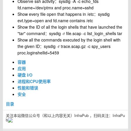
Observe ssh activity：sysdig -A -c echo_fds
fd.name=/dev/ptmx and proc.name=sshd
Show every file open that happens in /etc：sysdig
evt.type=open and fd.name contains /etc
Show the ID of all the login shells that have launched the
"tar" command：sysdig -r file.scap -c list_login_shells tar
Show all the commands executed by the login shell with
the given ID：sysdig -r trace.scap.gz -c spy_users
proc.loginshellid=5459
容器
应用
硬盘 I/O
进程和CPU使用率
性能和错误
安全
目录
关注本站微信公众号（和以上内容无关）InfraPub ，扫码关注：
InfraPu
b