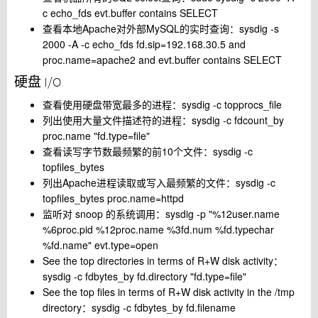
c echo_fds evt.buffer contains SELECT
查看本地Apache对外部MySQL的实时查询：sysdig -s
2000 -A -c echo_fds fd.sip=192.168.30.5 and
proc.name=apache2 and evt.buffer contains SELECT
硬盘 I/O
查看使用硬盘带宽最多的进程：sysdig -c topprocs_file
列出使用大量文件描述符的进程：sysdig -c fdcount_by
proc.name "fd.type=file"
查看读写字节数最频繁的前10个文件：sysdig -c
topfiles_bytes
列出Apache进程读取或写入最频繁的文件：sysdig -c
topfiles_bytes proc.name=httpd
监听对 snoop 的系统调用：sysdig -p "%12user.name
%6proc.pid %12proc.name %3fd.num %fd.typechar
%fd.name" evt.type=open
See the top directories in terms of R+W disk activity：
sysdig -c fdbytes_by fd.directory "fd.type=file"
See the top files in terms of R+W disk activity in the /tmp
directory：sysdig -c fdbytes_by fd.filename