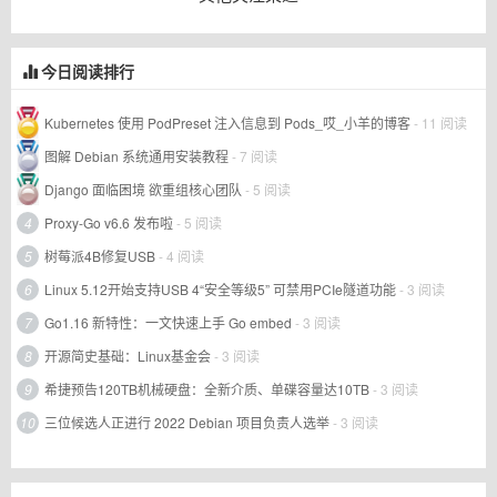
今日阅读排行
Kubernetes 使用 PodPreset 注入信息到 Pods_哎_小羊的博客
- 11 阅读
图解 Debian 系统通用安装教程
- 7 阅读
Django 面临困境 欲重组核心团队
- 5 阅读
4
Proxy-Go v6.6 发布啦
- 5 阅读
5
树莓派4B修复USB
- 4 阅读
6
Linux 5.12开始支持USB 4“安全等级5” 可禁用PCIe隧道功能
- 3 阅读
7
Go1.16 新特性：一文快速上手 Go embed
- 3 阅读
8
开源简史基础：Linux基金会
- 3 阅读
9
希捷预告120TB机械硬盘：全新介质、单碟容量达10TB
- 3 阅读
10
三位候选人正进行 2022 Debian 项目负责人选举
- 3 阅读