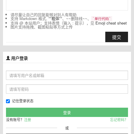
请尽量让自己的回复能够对别人有帮助
支持 Markdown 格式,
**粗体**
、~~删除线~~、
`单行代码`
支持 @ 本站用户；支持表情（输入 : 提示），见
Emoji cheat sheet
图片支持拖拽、截图粘贴等方式上传
提交
用户登录
记住登录状态
没有账号？
注册
忘记密码？
或