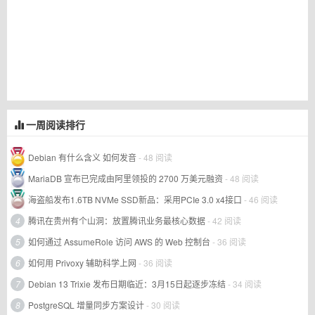
一周阅读排行
Debian 有什么含义 如何发音
- 48 阅读
MariaDB 宣布已完成由阿里领投的 2700 万美元融资
- 48 阅读
海盗船发布1.6TB NVMe SSD新品：采用PCIe 3.0 x4接口
- 46 阅读
4
腾讯在贵州有个山洞：放置腾讯业务最核心数据
- 42 阅读
5
如何通过 AssumeRole 访问 AWS 的 Web 控制台
- 36 阅读
6
如何用 Privoxy 辅助科学上网
- 36 阅读
7
Debian 13 Trixie 发布日期临近：3月15日起逐步冻结
- 34 阅读
8
PostgreSQL 增量同步方案设计
- 30 阅读