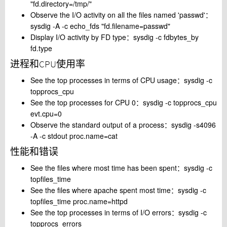
"fd.directory=/tmp/"
Observe the I/O activity on all the files named 'passwd'：
sysdig -A -c echo_fds "fd.filename=passwd"
Display I/O activity by FD type：sysdig -c fdbytes_by
fd.type
进程和CPU使用率
See the top processes in terms of CPU usage：sysdig -c
topprocs_cpu
See the top processes for CPU 0：sysdig -c topprocs_cpu
evt.cpu=0
Observe the standard output of a process：sysdig -s4096
-A -c stdout proc.name=cat
性能和错误
See the files where most time has been spent：sysdig -c
topfiles_time
See the files where apache spent most time：sysdig -c
topfiles_time proc.name=httpd
See the top processes in terms of I/O errors：sysdig -c
topprocs_errors