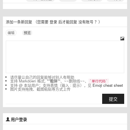
添加一条新回复
（您需要
登录
后才能回复
没有账号
？）
编辑
预览
请尽量让自己的回复能够对别人有帮助
支持 Markdown 格式,
**粗体**
、~~删除线~~、
`单行代码`
支持 @ 本站用户；支持表情（输入 : 提示），见
Emoji cheat sheet
图片支持拖拽、截图粘贴等方式上传
提交
用户登录