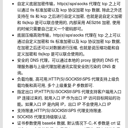
自定义底层加密传输，http(s)\sps\socks 代理在 tcp 之上可
以通过 tls 标准加密以及 kcp 协议加密 tcp 数据, 除此之外还
支持在 tls 和 kcp 之后进行自定义加密, 也就是说自定义加密
和 tls|kcp 是可以联合使用的, 内部采用 AES256 加密, 使用
的时候只需要自己定义一个密码即可。
底层压缩高效传输，http(s)\sps\socks 代理在 tcp 之上可以
通过自定义加密和 tls 标准加密以及 kcp 协议加密 tcp 数据,
在加密之后还可以对数据进行压缩, 也就是说压缩功能和自
定义加密和 tls|kcp 是可以联合使用的。
安全的 DNS 代理，可以通过本地的 proxy 提供的 DNS 代
理服务器与上级代理加密通讯实现安全防污染的 DNS 查
询。
负载均衡, 高可用,HTTP(S)\SOCKS5\SPS 代理支持上级负
载均衡和高可用, 多个上级重复-P 参数即可.
指定出口 IP,HTTP(S)\SOCKS5\SPS 代理支持客户端用入口
IP 连接过来的, 就用入口 IP 作为出口 IP 访问目标网站的功
能。如果入口 IP 是内网 IP，出口 IP 不会使用入口 IP
支持限速,HTTP(S)\SOCKS5\SPS 代理支持限速.
SOCKS5 代理支持级联认证.
证书参数使用 base64 数据, 默认情况下-C,-K 参数是 crt 证