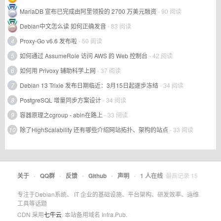
MariaDB 宣布已完成由阿里领投的 2700 万美元融资
- 90 阅读
Debian中文怎么读 如何正确发音
- 83 阅读
4
Proxy-Go v6.6 发布啦
- 50 阅读
5
如何通过 AssumeRole 访问 AWS 的 Web 控制台
- 42 阅读
6
如何用 Privoxy 辅助科学上网
- 37 阅读
7
Debian 13 Trixie 发布日期临近：3月15日起逐步冻结
- 34 阅读
8
PostgreSQL 增量同步方案设计
- 34 阅读
9
容器原理之cgroup - abin在路上
- 33 阅读
10
除了HighScalability 还有哪些介绍网站拓扑、架构的站点
- 33 阅读
关于
•
QQ群
•
反馈
•
Github
•
声明
•
1
人在线
最高记录
15
专注于Debian系统、 IT 企业的基础设施、平台架构、研发效率、运维
工具等话题
CDN 采用
七牛云
. 本站备用域名 Infra.Pub.