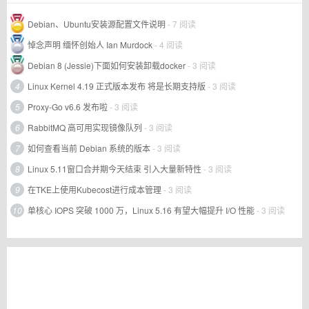
Debian、Ubuntu安装源配置文件说明
- 7 阅读
悼念声明 缅怀创始人 Ian Murdock
- 4 阅读
Debian 8 (Jessie)下面如何安装卸载docker
- 3 阅读
4
Linux Kernel 4.19 正式版本发布 将是长期支持版
- 3 阅读
5
Proxy-Go v6.6 发布啦
- 3 阅读
6
RabbitMQ 高可用实现镜像队列
- 3 阅读
7
如何查看当前 Debian 系统的版本
- 3 阅读
8
Linux 5.11窗口合并期今天结束 引入大量新特性
- 3 阅读
9
在TKE上使用Kubecost进行成本管理
- 3 阅读
10
单核心 IOPS 突破 1000 万，Linux 5.16 有望大幅提升 I/O 性能
- 3 阅读