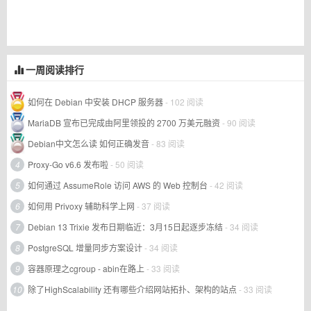
一周阅读排行
如何在 Debian 中安装 DHCP 服务器
- 102 阅读
MariaDB 宣布已完成由阿里领投的 2700 万美元融资
- 90 阅读
Debian中文怎么读 如何正确发音
- 83 阅读
4
Proxy-Go v6.6 发布啦
- 50 阅读
5
如何通过 AssumeRole 访问 AWS 的 Web 控制台
- 42 阅读
6
如何用 Privoxy 辅助科学上网
- 37 阅读
7
Debian 13 Trixie 发布日期临近：3月15日起逐步冻结
- 34 阅读
8
PostgreSQL 增量同步方案设计
- 34 阅读
9
容器原理之cgroup - abin在路上
- 33 阅读
10
除了HighScalability 还有哪些介绍网站拓扑、架构的站点
- 33 阅读