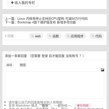
收入我的专栏
上一篇：
Linux 内核将停止支持旧CPU架构 可减50万行代码
下一篇：
Bootstrap 4首个维护版发布 新增多项功能
0
回复
web
函数
应用程序
代码
添加一条新回复
（您需要
登录
后才能回复
没有账号
？）
编辑
预览
请尽量让自己的回复能够对别人有帮助
支持 Markdown 格式,
**粗体**
、~~删除线~~、
`单行代码`
支持 @ 本站用户；支持表情（输入 : 提示），见
Emoji cheat sheet