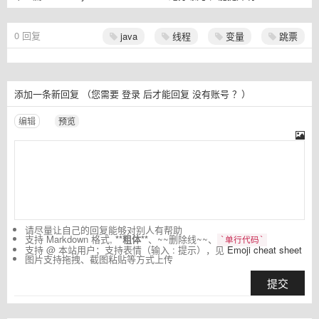
0
回复
java
线程
变量
跳票
添加一条新回复
（您需要
登录
后才能回复
没有账号
？）
编辑
预览
请尽量让自己的回复能够对别人有帮助
支持 Markdown 格式,
**粗体**
、~~删除线~~、
`单行代码`
支持 @ 本站用户；支持表情（输入 : 提示），见
Emoji cheat sheet
图片支持拖拽、截图粘贴等方式上传
提交