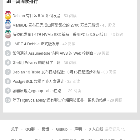
一周阅读排行
Debian 有什么含义 如何发音
- 53 阅读
MariaDB 宣布已完成由阿里领投的 2700 万美元融资
- 45 阅读
海盗船发布1.6TB NVMe SSD新品：采用PCIe 3.0 x4接口
- 43 阅读
4
LMDE 4 Debbie 正式版发布
- 42 阅读
5
如何通过 AssumeRole 访问 AWS 的 Web 控制台
- 39 阅读
6
如何用 Privoxy 辅助科学上网
- 36 阅读
7
Debian 13 Trixie 发布日期临近：3月15日起逐步冻结
- 33 阅读
8
PostgreSQL 增量同步方案设计
- 32 阅读
9
容器原理之cgroup - abin在路上
- 29 阅读
10
除了HighScalability 还有哪些介绍网站拓扑、架构的站点
- 28 阅读
关于
•
QQ群
•
反馈
•
Github
•
声明
•
0
人在线
最高记录
15