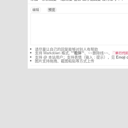
编辑
预览
请尽量让自己的回复能够对别人有帮助
支持 Markdown 格式,
**粗体**
、~~删除线~~、
`单行代码
支持 @ 本站用户；支持表情（输入 : 提示），见
Emoji 
图片支持拖拽、截图粘贴等方式上传