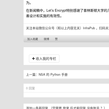
为。
在新闻稿中，Let’s Encrypt特别感谢了普林斯
善设计和实施的有效性。
关注本站微信公众号（和以上内容无关）InfraPub ，扫码
加入收藏
微博
赞
收入我的专栏
上一篇：
NSA 的 Python 手册
0
回复
添加一条新回复
（您需要
登录
后才能回复
没有账号
？）