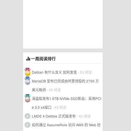
一周阅读排行
Debian 有什么含义 如何发音
- 53 阅读
MariaDB 宣布已完成由阿里领投的 2700 万
美元融资
- 45 阅读
海盗船发布1.6TB NVMe SSD新品：采用PCI
e 3.0 x4接口
- 43 阅读
4
LMDE 4 Debbie 正式版发布
- 42 阅读
5
如何通过 AssumeRole 访问 AWS 的 Web 控