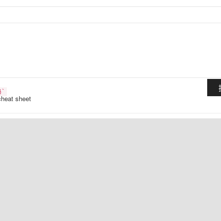
`
cheat sheet