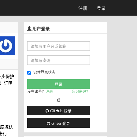
注册
登录
用户登录
记住登录状态
一步保护
CA）证明
没有账号？
注册
忘记密码？
或
GitHub 登录
Gitea 登录
角度域认
击行