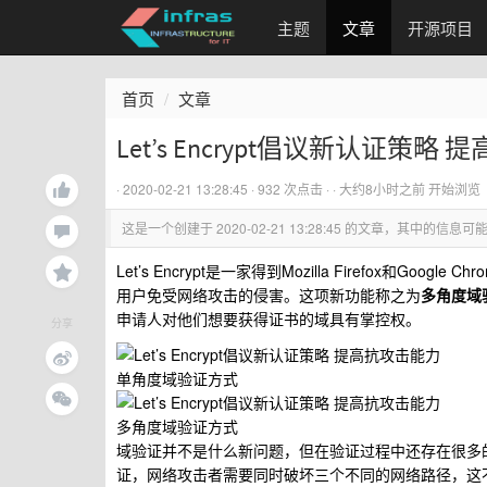
主题
文章
开源项目
首页
文章
Let’s Encrypt倡议新认证策略
·
2020-02-21 13:28:45
· 932 次点击 ·
·
大约8小时之前
开始浏
这是一个创建于
2020-02-21 13:28:45
的文章，其中的信息可能
Let’s Encrypt是一家得到Mozilla Firefox和Go
用户免受网络攻击的侵害。这项新功能称之为
多角度域
申请人对他们想要获得证书的域具有掌控权。
分享
单角度域验证方式
多角度域验证方式
域验证并不是什么新问题，但在验证过程中还存在很多
证，网络攻击者需要同时破坏三个不同的网络路径，这