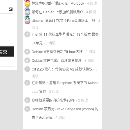
悼念声明 缅怀创始人 Ian Murdock
- 4 阅读
如何在 Debian 上添加和删除用户
- 4 阅读
Ubuntu 18.04 LTS首个Beta风味版本上线
- 4
阅读
4
Intel 第 11 代核显型号曝光：13个版本 最多
64单元
- 3 阅读
提交
5
Debian 9更新到最新的Linux内核
- 3 阅读
6
Debian软件包常用管理命令整理
- 3 阅读
7
Git 2.26 发布：传输协议 V2 成默认协议
- 3
阅读
8
在树莓派上搭建 Raspbian 系统下的 Kubern
etes 集群
- 3 阅读
9
聊聊很重要的内核技术eBPF
- 2 阅读
10
Debian 项目对 Steve Langasek (vorlon) 的
去世表示哀悼
- 2 阅读