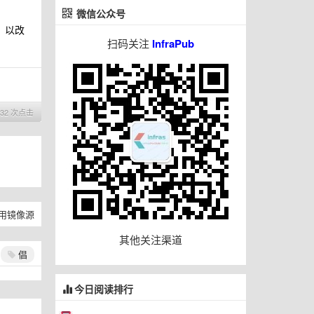
微信公众号
，以改
扫码关注
InfraPub
932 次点击
内常用镜像源
其他关注渠道
倡
今日阅读排行