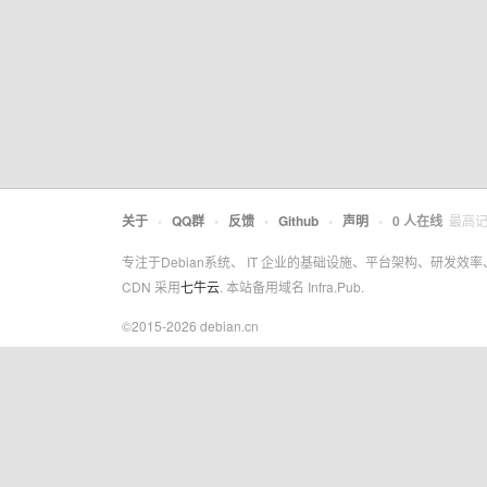
关于
•
QQ群
•
反馈
•
Github
•
声明
•
0
人在线
最高
专注于Debian系统、 IT 企业的基础设施、平台架构、研发效
CDN 采用
七牛云
. 本站备用域名 Infra.Pub.
©2015-2026 debian.cn