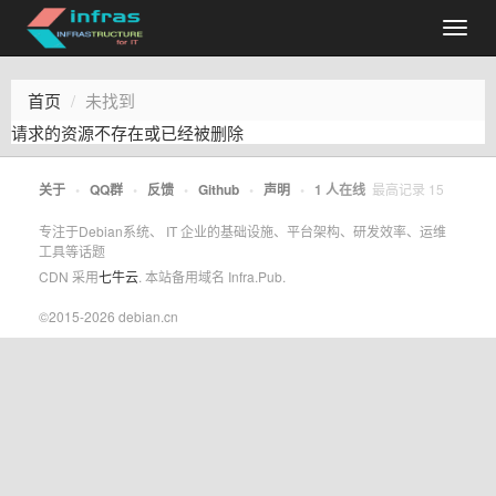
首页
未找到
请求的资源不存在或已经被删除
关于
•
QQ群
•
反馈
•
Github
•
声明
•
1
人在线
最高记录
15
专注于Debian系统、 IT 企业的基础设施、平台架构、研发效率、运维
工具等话题
CDN 采用
七牛云
. 本站备用域名 Infra.Pub.
©2015-2026 debian.cn