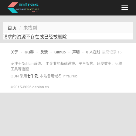
首页
未找到
请求的资源不存在或已经被删除
关于
•
QQ群
•
反馈
•
Github
•
声明
•
0
人在线
最高记录
15
专注于Debian系统、 IT 企业的基础设施、平台架构、研发效率、运维
工具等话题
CDN 采用
七牛云
. 本站备用域名 Infra.Pub.
©2015-2026 debian.cn