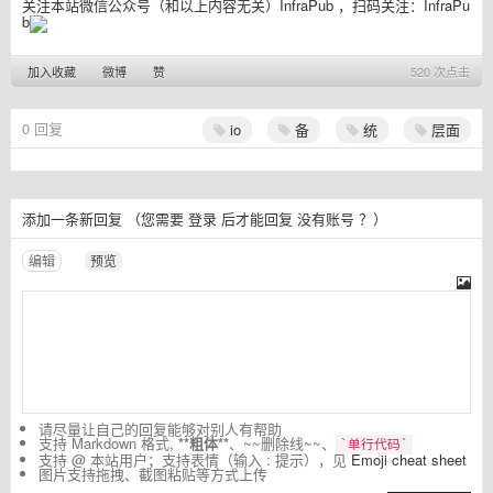
关注本站微信公众号（和以上内容无关）InfraPub ，扫码关注：
InfraPu
b
加入收藏
微博
赞
520 次点击
0
回复
io
备
统
层面
添加一条新回复
（您需要
登录
后才能回复
没有账号
？）
编辑
预览
请尽量让自己的回复能够对别人有帮助
支持 Markdown 格式,
**粗体**
、~~删除线~~、
`单行代码`
支持 @ 本站用户；支持表情（输入 : 提示），见
Emoji cheat sheet
图片支持拖拽、截图粘贴等方式上传