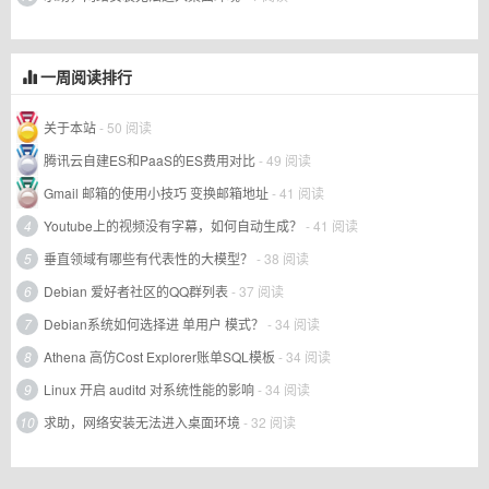
一周阅读排行
关于本站
- 50 阅读
腾讯云自建ES和PaaS的ES费用对比
- 49 阅读
Gmail 邮箱的使用小技巧 变换邮箱地址
- 41 阅读
4
Youtube上的视频没有字幕，如何自动生成？
- 41 阅读
5
垂直领域有哪些有代表性的大模型？
- 38 阅读
6
Debian 爱好者社区的QQ群列表
- 37 阅读
7
Debian系统如何选择进 单用户 模式？
- 34 阅读
8
Athena 高仿Cost Explorer账单SQL模板
- 34 阅读
9
Linux 开启 auditd 对系统性能的影响
- 34 阅读
10
求助，网络安装无法进入桌面环境
- 32 阅读