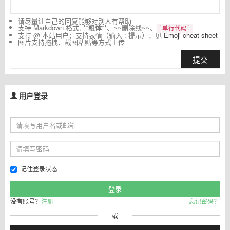
请尽量让自己的回复能够对别人有帮助
支持 Markdown 格式,
**粗体**
、~~删除线~~、
`单行代码`
支持 @ 本站用户；支持表情（输入 : 提示），见
Emoji cheat sheet
图片支持拖拽、截图粘贴等方式上传
提交
用户登录
记住登录状态
没有账号？
注册
忘记密码？
或