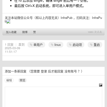
在 ro 后添加 single，确保 single 前后有一个空格，
最后按 Ctrl+X 启动系统，即可进入单用户模式。
关注本站微信公众号（和以上内容无关）InfraPub ，扫码关注：
InfraPu
b
加入收藏
微博
赞
1880 次点击
1
回复
|
直到
单用户
linux
启动项
重启
2025-03-09
11:51:17
添加一条新回复
（您需要
登录
后才能回复
没有账号
？）
编辑
预览