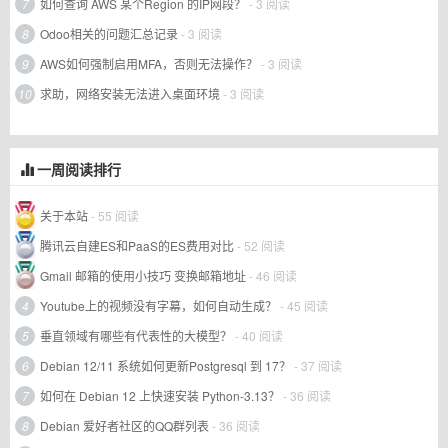
7
如何查询 AWS 某个Region 的IP网段？
- 3 阅读
8
Odoo相关的问题汇总记录
- 3 阅读
9
AWS如何强制启用MFA，否则无法操作？
- 3 阅读
10
求助，网络安装无法进入桌面环境
- 3 阅读
一周阅读排行
关于本站
- 55 阅读
腾讯云自建ES和PaaS的ES费用对比
- 52 阅读
Gmail 邮箱的使用小技巧 变换邮箱地址
- 46 阅读
4
Youtube上的视频没有字幕，如何自动生成？
- 45 阅读
5
垂直领域有哪些有代表性的大模型？
- 40 阅读
6
Debian 12/11 系统如何更新Postgresql 到 17？
- 37 阅读
7
如何在 Debian 12 上快速安装 Python-3.13？
- 36 阅读
8
Debian 爱好者社区的QQ群列表
- 36 阅读