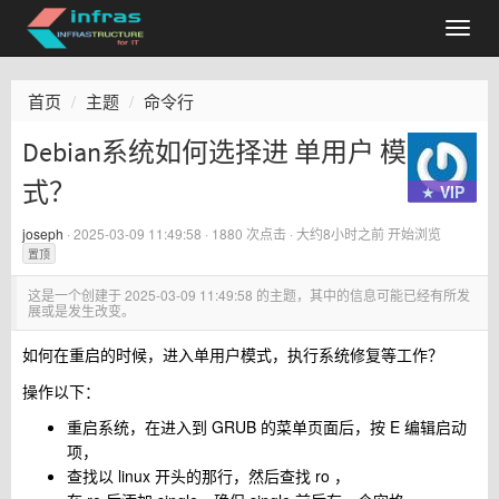
首页
主题
命令行
Debian系统如何选择进 单用户 模
式？
★ VIP
joseph
·
2025-03-09 11:49:58
· 1880 次点击 ·
大约8小时之前
开始浏览
置顶
这是一个创建于
2025-03-09 11:49:58
的主题，其中的信息可能已经有所发
展或是发生改变。
如何在重启的时候，进入单用户模式，执行系统修复等工作？
操作以下：
重启系统，在进入到 GRUB 的菜单页面后，按 E 编辑启动
项，
查找以 linux 开头的那行，然后查找 ro ，