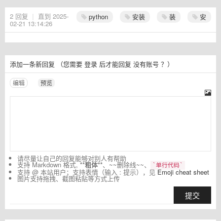
2
回复
|
直到 2025-
python
安装
装
安
02-21 13:14:26
添加一条新回复
（您需要
登录
后才能回复
没有账号
？）
编辑
预览
请尽量让自己的回复能够对别人有帮助
支持 Markdown 格式,
**粗体**
、~~删除线~~、
`单行代码`
支持 @ 本站用户；支持表情（输入 : 提示），见
Emoji cheat sheet
图片支持拖拽、截图粘贴等方式上传
提交