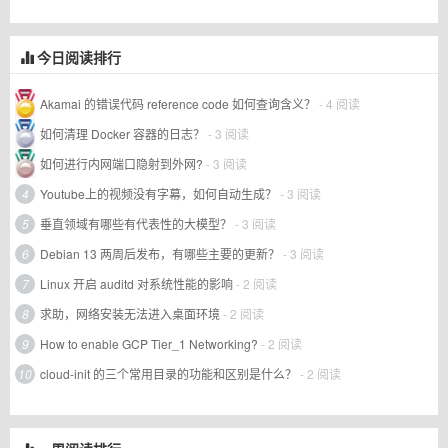
今日阅读排行
Akamai 的错误代码 reference code 如何查询含义？
- 4 阅读
如何清理 Docker 容器的日志？
- 3 阅读
如何进行内网端口隐射到外网?
- 3 阅读
4
Youtube上的视频没有字幕，如何自动生成？
- 3 阅读
5
垂直领域有哪些有代表性的大模型？
- 3 阅读
6
Debian 13 两周后发布，有哪些主要的更新？
- 3 阅读
7
Linux 开启 auditd 对系统性能的影响
- 2 阅读
8
求助，网络安装无法进入桌面环境
- 2 阅读
9
How to enable GCP Tier_1 Networking?
- 2 阅读
10
cloud-init 的三个常用目录的功能和区别是什么？
- 2 阅读