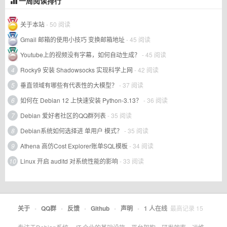
一周阅读排行
关于本站
- 50 阅读
Gmail 邮箱的使用小技巧 变换邮箱地址
- 45 阅读
Youtube上的视频没有字幕，如何自动生成？
- 45 阅读
4
Rocky9 安装 Shadowsocks 实现科学上网
- 42 阅读
5
垂直领域有哪些有代表性的大模型？
- 37 阅读
6
如何在 Debian 12 上快速安装 Python-3.13？
- 36 阅读
7
Debian 爱好者社区的QQ群列表
- 35 阅读
8
Debian系统如何选择进 单用户 模式？
- 35 阅读
9
Athena 高仿Cost Explorer账单SQL模板
- 34 阅读
10
Linux 开启 auditd 对系统性能的影响
- 33 阅读
关于
•
QQ群
•
反馈
•
Github
•
声明
•
1
人在线
最高记录
15