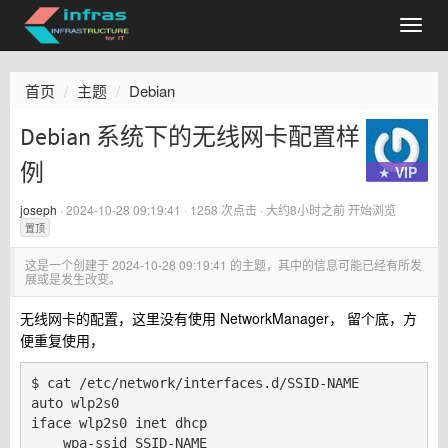
首页
主题
Debian
Debian 系统下的无线网卡配置样
例
★ VIP
joseph
·
2024-10-28 09:19:41
· 1258 次点击 ·
大约8小时之前
开始浏览
置顶
这是一个创建于
2024-10-28 09:19:41
的主题，其中的信息可能已经有所发
展或是发生改变。
无线网卡的配置，这里没有使用 NetworkManager， 留个底，方
便重复使用，
$ cat /etc/network/interfaces.d/SSID-NAME

auto wlp2s0

iface wlp2s0 inet dhcp

    wpa-ssid SSID-NAME
