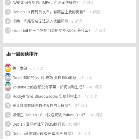
7
AWS如何强制启用MFA，否则无法操作？
- 2 阅读
8
Debian 13 两周后发布，有哪些主要的更新？
- 2 阅读
9
求助，网络安装无法进入桌面环境
- 2 阅读
10
cloud-init 的三个常用目录的功能和区别是什么？
- 2 阅读
一周阅读排行
关于本站
- 50 阅读
Gmail 邮箱的使用小技巧 变换邮箱地址
- 45 阅读
Youtube上的视频没有字幕，如何自动生成？
- 45 阅读
4
Rocky9 安装 Shadowsocks 实现科学上网
- 42 阅读
5
垂直领域有哪些有代表性的大模型？
- 37 阅读
6
如何在 Debian 12 上快速安装 Python-3.13？
- 36 阅读
7
Debian 爱好者社区的QQ群列表
- 35 阅读
8
Debian系统如何选择进 单用户 模式？
- 35 阅读