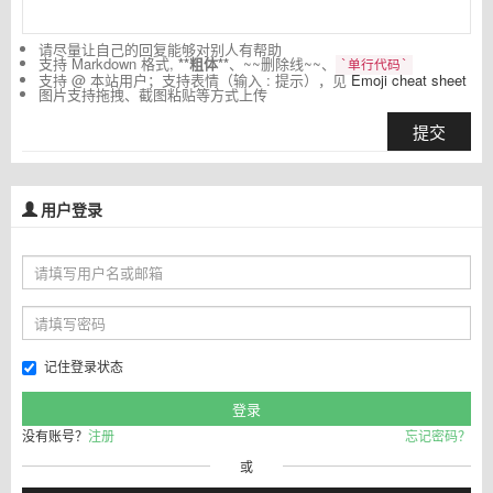
请尽量让自己的回复能够对别人有帮助
支持 Markdown 格式,
**粗体**
、~~删除线~~、
`单行代码`
支持 @ 本站用户；支持表情（输入 : 提示），见
Emoji cheat sheet
图片支持拖拽、截图粘贴等方式上传
提交
用户登录
记住登录状态
没有账号？
注册
忘记密码？
或