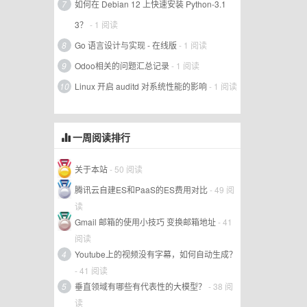
7
如何在 Debian 12 上快速安装 Python-3.1
3？
- 1 阅读
8
Go 语言设计与实现 - 在线版
- 1 阅读
9
Odoo相关的问题汇总记录
- 1 阅读
10
Linux 开启 auditd 对系统性能的影响
- 1 阅读
一周阅读排行
关于本站
- 50 阅读
腾讯云自建ES和PaaS的ES费用对比
- 49 阅
读
Gmail 邮箱的使用小技巧 变换邮箱地址
- 41
阅读
4
Youtube上的视频没有字幕，如何自动生成？
- 41 阅读
5
垂直领域有哪些有代表性的大模型？
- 38 阅
读