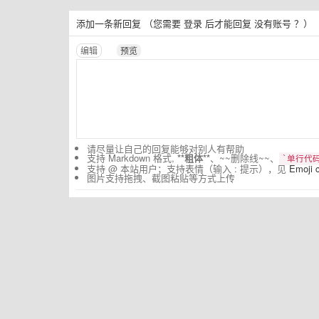
添加一条新回复
（您需要
登录
后才能回复
没有账号
？）
编辑
预览
请尽量让自己的回复能够对别人有帮助
支持 Markdown 格式,
**粗体**
、~~删除线~~、
`单行代码
支持 @ 本站用户；支持表情（输入 : 提示），见
Emoji 
图片支持拖拽、截图粘贴等方式上传