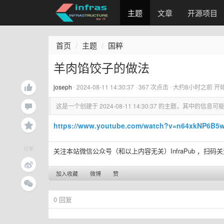
主题
文章
开源项目
首页
主题
国粹
羊肉馅饺子的做法
joseph
·
2024-08-11 14:30:37
· 367 次点击 ·
大约8小时之前
开
这是一个创建于
2024-08-11 14:30:37
的主题，其中的信息可能
https://www.youtube.com/watch?v=n64xkNP6B5
分享
关注本站微信公众号（和以上内容无关）InfraPub ，扫码
加入收藏
微博
赞
0
回复