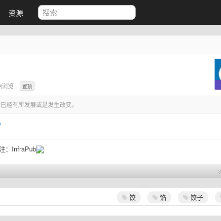
资源
始浏览
置顶
已经有所发展或是发生改变。
w
关注：
InfraPub
饺
馅
饺子