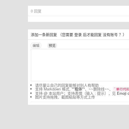
0
回复
添加一条新回复
（您需要
登录
后才能回复
没有账号
？）
编辑
预览
请尽量让自己的回复能够对别人有帮助
支持 Markdown 格式,
**粗体**
、~~删除线~~、
`单行代码
支持 @ 本站用户；支持表情（输入 : 提示），见
Emoji 
图片支持拖拽、截图粘贴等方式上传