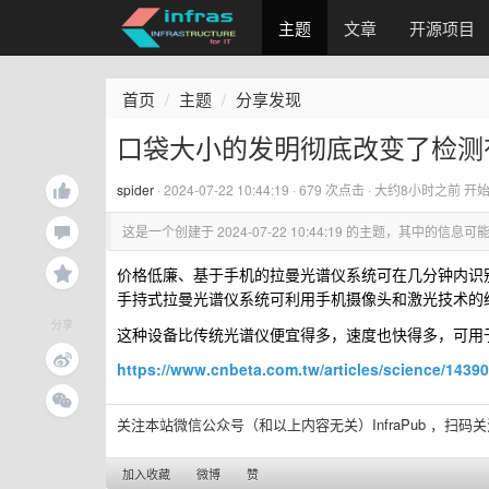
主题
文章
开源项目
首页
主题
分享发现
口袋大小的发明彻底改变了检测
spider
·
2024-07-22 10:44:19
· 679 次点击 ·
大约8小时之前
开
这是一个创建于
2024-07-22 10:44:19
的主题，其中的信息可能
价格低廉、基于手机的拉曼光谱仪系统可在几分钟内识别未知的
手持式拉曼光谱仪系统可利用手机摄像头和激光技术的
分享
这种设备比传统光谱仪便宜得多，速度也快得多，可用
https://www.cnbeta.com.tw/articles/science/1439
关注本站微信公众号（和以上内容无关）InfraPub ，扫码
加入收藏
微博
赞