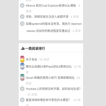
8
Athena 高仿Cost Explorer账单SQL模板
- 4
阅读
9
求助，网络安装无法进入桌面环境
- 4 阅读
10
如果systemd的版本没有变，我执行 daemon
-reexec 后如何判断进程是否重启过
- 4 阅读
一周阅读排行
关于本站
- 55 阅读
腾讯云自建ES和PaaS的ES费用对比
- 52 阅
读
Gmail 邮箱的使用小技巧 变换邮箱地址
- 46
阅读
4
Youtube上的视频没有字幕，如何自动生成？
- 45 阅读
5
垂直领域有哪些有代表性的大模型？
- 40 阅
读