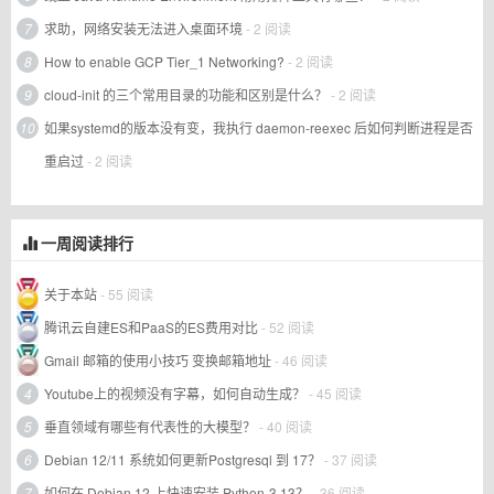
7
求助，网络安装无法进入桌面环境
- 2 阅读
8
How to enable GCP Tier_1 Networking?
- 2 阅读
9
cloud-init 的三个常用目录的功能和区别是什么？
- 2 阅读
10
如果systemd的版本没有变，我执行 daemon-reexec 后如何判断进程是否
重启过
- 2 阅读
一周阅读排行
关于本站
- 55 阅读
腾讯云自建ES和PaaS的ES费用对比
- 52 阅读
Gmail 邮箱的使用小技巧 变换邮箱地址
- 46 阅读
4
Youtube上的视频没有字幕，如何自动生成？
- 45 阅读
5
垂直领域有哪些有代表性的大模型？
- 40 阅读
6
Debian 12/11 系统如何更新Postgresql 到 17？
- 37 阅读
7
如何在 Debian 12 上快速安装 Python-3.13？
- 36 阅读