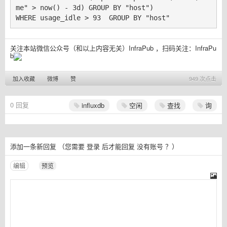
me" > now() - 3d) GROUP BY "host") 

关注本站微信公众号（和以上内容无关）InfraPub ，扫码关注：
InfraPu
b
加入收藏
微博
赞
949 次点击
0
回复
influxdb
空闲
查找
询
添加一条新回复
（您需要
登录
后才能回复
没有账号
？）
编辑
预览