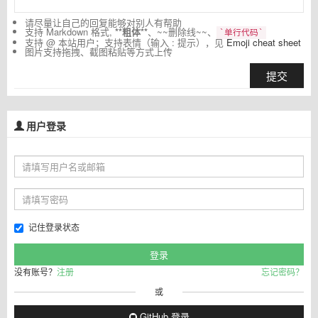
请尽量让自己的回复能够对别人有帮助
支持 Markdown 格式,
**粗体**
、~~删除线~~、
`单行代码`
支持 @ 本站用户；支持表情（输入 : 提示），见
Emoji cheat sheet
图片支持拖拽、截图粘贴等方式上传
提交
用户登录
记住登录状态
没有账号？
注册
忘记密码？
或
GitHub 登录