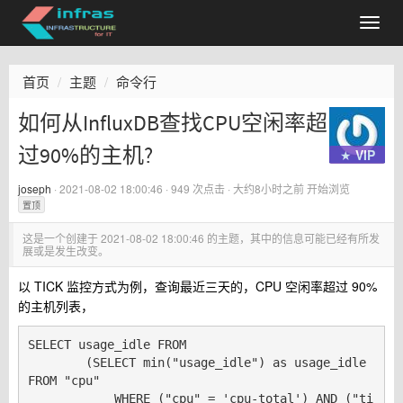
首页
主题
命令行
如何从InfluxDB查找CPU空闲率超
过90%的主机?
★ VIP
joseph
·
2021-08-02 18:00:46
· 949 次点击 ·
大约8小时之前
开始浏览
置顶
这是一个创建于
2021-08-02 18:00:46
的主题，其中的信息可能已经有所发
展或是发生改变。
以 TICK 监控方式为例，查询最近三天的，CPU 空闲率超过 90%
的主机列表，
SELECT usage_idle FROM

        (SELECT min("usage_idle") as usage_idle 
FROM "cpu" 

            WHERE ("cpu" = 'cpu-total') AND ("ti