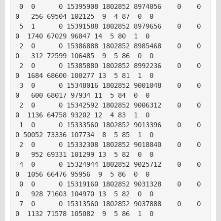
 0  0      0 15395908 1802852 8974056    0    0     
0   256 69504 102125  9  4 87  0  0

 5  1      0 15391588 1802852 8979656    0    0     
0  1740 67029 96847 14  5 80  1  0

 2  0      0 15386888 1802852 8985468    0    0     
0   312 72599 106485  9  5 86  0  0

 2  0      0 15385880 1802852 8992236    0    0     
0  1684 68600 100277 13  5 81  1  0

 3  0      0 15348016 1802852 9001048    0    0     
0   600 68017 97934 11  5 84  0  0

 2  0      0 15342592 1802852 9006312    0    0     
0  1136 64758 93202 12  4 83  1  0

 1  0      0 15333560 1802852 9013396    0    0     
0 50052 73336 107734  8  5 85  1  0

 2  0      0 15332308 1802852 9018840    0    0     
0   952 69331 101299 13  5 82  0  0

 4  0      0 15324944 1802852 9025712    0    0     
0  1056 66476 95956  9  5 86  0  0

 0  0      0 15319160 1802852 9031328    0    0     
0   928 71603 104970 13  5 82  0  0

 7  0      0 15313560 1802852 9037888    0    0     
0  1132 71578 105082  9  5 86  1  0
