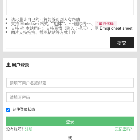
请尽量让自己的回复能够对别人有帮助
支持 Markdown 格式,
**粗体**
、~~删除线~~、
`单行代码`
支持 @ 本站用户；支持表情（输入 : 提示），见
Emoji cheat sheet
图片支持拖拽、截图粘贴等方式上传
提交
用户登录
记住登录状态
没有账号？
注册
忘记密码？
或