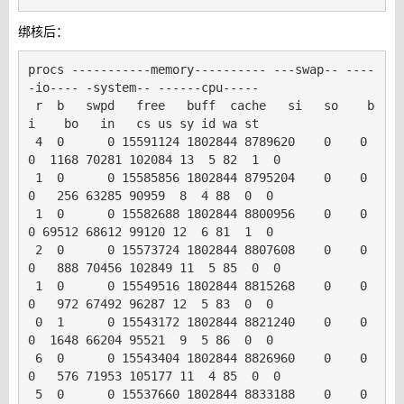
绑核后：
procs -----------memory---------- ---swap-- ----
-io---- -system-- ------cpu-----

 r  b   swpd   free   buff  cache   si   so    b
i    bo   in   cs us sy id wa st

 4  0      0 15591124 1802844 8789620    0    0     
0  1168 70281 102084 13  5 82  1  0

 1  0      0 15585856 1802844 8795204    0    0     
0   256 63285 90959  8  4 88  0  0

 1  0      0 15582688 1802844 8800956    0    0     
0 69512 68612 99120 12  6 81  1  0

 2  0      0 15573724 1802844 8807608    0    0     
0   888 70456 102849 11  5 85  0  0

 1  0      0 15549516 1802844 8815268    0    0     
0   972 67492 96287 12  5 83  0  0

 0  1      0 15543172 1802844 8821240    0    0     
0  1648 66204 95521  9  5 86  0  0

 6  0      0 15543404 1802844 8826960    0    0     
0   576 71953 105177 11  4 85  0  0

 5  0      0 15537660 1802844 8833188    0    0     