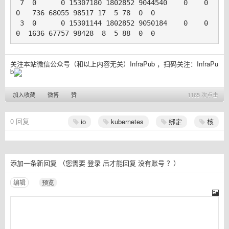
 7  0      0 15307180 1802852 9044540    0    0     
0   736 68055 98517 17  5 78  0  0

 3  0      0 15301144 1802852 9050184    0    0     
关注本站微信公众号（和以上内容无关）InfraPub ，扫码关注：
InfraPu
b
加入收藏
微博
赞
1165 次点击
0
回复
io
kubernetes
绑定
核
添加一条新回复
（您需要
登录
后才能回复
没有账号
？）
编辑
预览