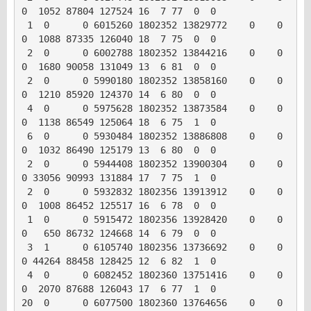
0  1052 87804 127524 16  7 77  0  0

 1  0      0 6015260 1802352 13829772    0    0     
0  1088 87335 126040 18  7 75  0  0

 2  0      0 6002788 1802352 13844216    0    0     
0  1680 90058 131049 13  6 81  0  0

 2  0      0 5990180 1802352 13858160    0    0     
0  1210 85920 124370 14  6 80  0  0

 4  0      0 5975628 1802352 13873584    0    0     
0  1138 86549 125064 18  6 75  1  0

 6  0      0 5930484 1802352 13886808    0    0     
0  1032 86490 125179 13  6 80  0  0

 2  0      0 5944408 1802352 13900304    0    0     
0 33056 90993 131884 17  7 75  1  0

 2  0      0 5932832 1802356 13913912    0    0     
0  1008 86452 125517 16  6 78  0  0

 1  0      0 5915472 1802356 13928420    0    0     
0   650 86732 124668 14  6 79  0  0

 3  1      0 6105740 1802356 13736692    0    0     
0 44264 88458 128425 12  6 82  1  0

 4  0      0 6082452 1802360 13751416    0    0     
0  2070 87688 126043 17  6 77  1  0

20  0      0 6077500 1802360 13764656    0    0     