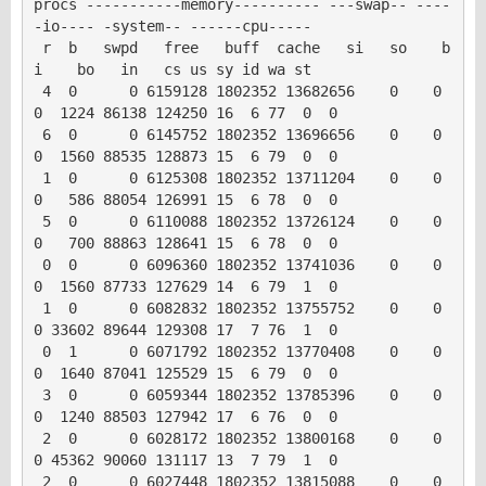
procs -----------memory---------- ---swap-- ----
-io---- -system-- ------cpu-----

 r  b   swpd   free   buff  cache   si   so    b
i    bo   in   cs us sy id wa st

 4  0      0 6159128 1802352 13682656    0    0     
0  1224 86138 124250 16  6 77  0  0

 6  0      0 6145752 1802352 13696656    0    0     
0  1560 88535 128873 15  6 79  0  0

 1  0      0 6125308 1802352 13711204    0    0     
0   586 88054 126991 15  6 78  0  0

 5  0      0 6110088 1802352 13726124    0    0     
0   700 88863 128641 15  6 78  0  0

 0  0      0 6096360 1802352 13741036    0    0     
0  1560 87733 127629 14  6 79  1  0

 1  0      0 6082832 1802352 13755752    0    0     
0 33602 89644 129308 17  7 76  1  0

 0  1      0 6071792 1802352 13770408    0    0     
0  1640 87041 125529 15  6 79  0  0

 3  0      0 6059344 1802352 13785396    0    0     
0  1240 88503 127942 17  6 76  0  0

 2  0      0 6028172 1802352 13800168    0    0     
0 45362 90060 131117 13  7 79  1  0

 2  0      0 6027448 1802352 13815088    0    0     