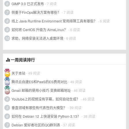
6
GIMP 3.0 已正式发布
- 7 阅读
7
侧重于FinOps解决方案有哪些？
- 7 阅读
8
线上 Java Runtime Environment 常用排障工具有哪些？
- 6 阅读
9
如何将 CentOS 升级为 AlmaLinux？
- 6 阅读
10
求助，网络安装无法进入桌面环境
- 6 阅读
一周阅读排行
关于本站
- 49 阅读
腾讯云自建ES和PaaS的ES费用对比
- 49 阅读
Gmail 邮箱的使用小技巧 变换邮箱地址
- 46 阅读
4
Youtube上的视频没有字幕，如何自动生成？
- 46 阅读
5
垂直领域有哪些有代表性的大模型？
- 39 阅读
6
如何在 Debian 12 上快速安装 Python-3.13？
- 38 阅读
7
Debian 爱好者社区的QQ群列表
- 37 阅读