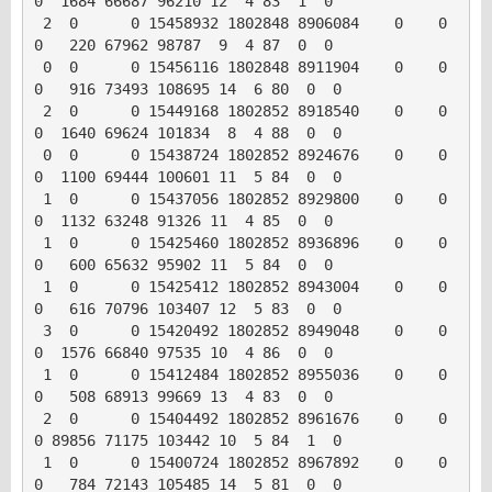
0  1684 66687 96210 12  4 83  1  0

 2  0      0 15458932 1802848 8906084    0    0     
0   220 67962 98787  9  4 87  0  0

 0  0      0 15456116 1802848 8911904    0    0     
0   916 73493 108695 14  6 80  0  0

 2  0      0 15449168 1802852 8918540    0    0     
0  1640 69624 101834  8  4 88  0  0

 0  0      0 15438724 1802852 8924676    0    0     
0  1100 69444 100601 11  5 84  0  0

 1  0      0 15437056 1802852 8929800    0    0     
0  1132 63248 91326 11  4 85  0  0

 1  0      0 15425460 1802852 8936896    0    0     
0   600 65632 95902 11  5 84  0  0

 1  0      0 15425412 1802852 8943004    0    0     
0   616 70796 103407 12  5 83  0  0

 3  0      0 15420492 1802852 8949048    0    0     
0  1576 66840 97535 10  4 86  0  0

 1  0      0 15412484 1802852 8955036    0    0     
0   508 68913 99669 13  4 83  0  0

 2  0      0 15404492 1802852 8961676    0    0     
0 89856 71175 103442 10  5 84  1  0

 1  0      0 15400724 1802852 8967892    0    0     
0   784 72143 105485 14  5 81  0  0
