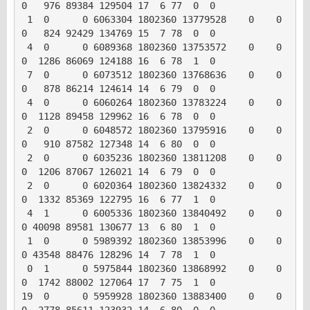
0   976 89384 129504 17  6 77  0  0

 1  0      0 6063304 1802360 13779528    0    0     
0   824 92429 134769 15  7 78  0  0

 4  0      0 6089368 1802360 13753572    0    0     
0  1286 86069 124188 16  6 78  1  0

 7  0      0 6073512 1802360 13768636    0    0     
0   878 86214 124614 14  6 79  0  0

 4  0      0 6060264 1802360 13783224    0    0     
0  1128 89458 129962 16  6 78  0  0

 2  0      0 6048572 1802360 13795916    0    0     
0   910 87582 127348 14  6 80  0  0

 2  0      0 6035236 1802360 13811208    0    0     
0  1206 87067 126021 14  6 79  0  0

 2  0      0 6020364 1802360 13824332    0    0     
0  1332 85369 122795 16  6 77  1  0

 4  1      0 6005336 1802360 13840492    0    0     
0 40098 89581 130677 13  6 80  1  0

 1  0      0 5989392 1802360 13853996    0    0     
0 43548 88476 128296 14  7 78  1  0

 0  1      0 5975844 1802360 13868992    0    0     
0  1742 88002 127064 17  7 75  1  0

19  0      0 5959928 1802360 13883400    0    0     
0  2778 85611 123932 14  6 80  0  0
