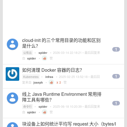
cloud-init 的三个常用目录的功能和区别
是什么？
1
•
•
2026-03-14 22:18:21
• 最后回复来
公有云
spider
自
•
赞
spider
如何清理 Docker 容器的日志？
1
•
•
2025-02-25 13:52:18
• 最后回
Kubernetes
infras
复来自
•
2
·
赞
joseph
线上 Java Runtime Environment 常用排
障工具有哪些？
1
•
•
2025-06-18 10:20:39
• 最后回复来
命令行
spider
自
•
赞
spider
块设备上如何统计平均写 request 大小（bytes/I