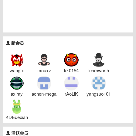
新会员
wangtx
mouxv
kk0154
learnworth
axlray
achen-mega
rAoLiK
yangsuo101
KDEdebian
活跃会员