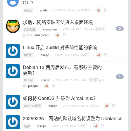
O）？
•
•
2026-02-13 09:54:14
发布 •
赞
命令行
spider
求助，网络安装无法进入桌面环境
2
•
•
2026-01-14 10:25:24
• 最后回
安装配置
smagican
复来自
•
赞
smagican
Linux 开启 auditd 对系统性能的影响
•
•
2025-09-29 15:48:43
发布 •
赞
命令行
joseph
Debian 13 两周后发布，有哪些主要的
更新？
1
•
•
2025-08-11 08:50:46
• 最后回复来
Debian
joseph
自
•
赞
joseph
如何将 CentOS 升级为 AlmaLinux？
•
•
2025-08-06 14:11:20
发布 •
赞
CentOS系列
joseph
20250225：网站的默认域名将调整为 Debian.cn
•
•
2025-02-25 10:49:29
发布 •
赞
站务
joseph