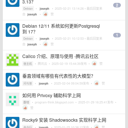
3.13？
2
•
•
2025-02-21 13:14:26
• 最后回复来
Debian
joseph
自
•
赞
joseph
Debian 12/11 系统如何更新Postgresql
到 17？
1
•
•
2025-02-21 10:12:53
• 最后回复来
Debian
joseph
自
•
赞
joseph
Calico 介绍、原理与使用 -腾讯云社区
•
腾讯云
•
2025-02-19 15:44:39
发布 •
赞
宿主机
垂直领域有哪些有代表性的大模型？
•
•
2025-02-04 09:04:59
发布 •
赞
问与答
joseph
如何用 Privoxy 辅助科学上网
•
program-think.blogspot.com
•
2025-01-29 16:25:41
发布 •
翻墙
赞
Rocky9 安装 Shadowsocks 实现科学上网
•
•
2025-01-25 10:38:12
发布 •
赞
命令行
joseph