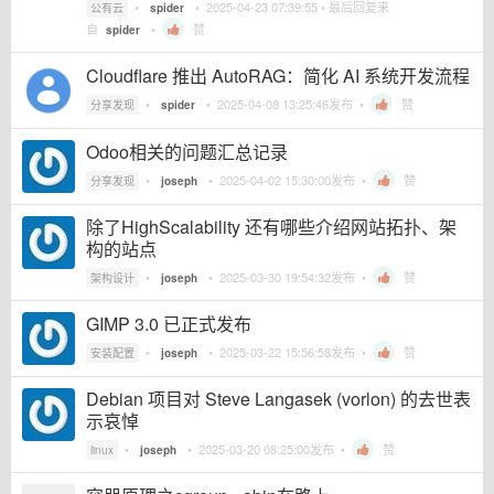
•
•
2025-04-23 07:39:55
• 最后回复来
公有云
spider
自
•
赞
spider
Cloudflare 推出 AutoRAG：简化 AI 系统开发流程
•
•
2025-04-08 13:25:46
发布 •
赞
分享发现
spider
Odoo相关的问题汇总记录
•
•
2025-04-02 15:30:00
发布 •
赞
分享发现
joseph
除了HighScalability 还有哪些介绍网站拓扑、架
构的站点
•
•
2025-03-30 19:54:32
发布 •
赞
架构设计
joseph
GIMP 3.0 已正式发布
•
•
2025-03-22 15:56:58
发布 •
赞
安装配置
joseph
Debian 项目对 Steve Langasek (vorlon) 的去世表
示哀悼
•
•
2025-03-20 08:25:00
发布 •
赞
linux
joseph