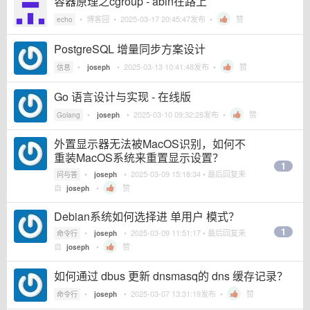
容器原理之cgroup - abin在路上
•
博客园
•
2025-03-17 20:45:47
发布 •
赞
echo
PostgreSQL 增量同步方案设计
•
•
2025-03-13 10:41:48
发布 •
赞
信息
joseph
Go 语言设计与实现 - 在线版
•
•
2025-03-10 09:32:28
发布 •
赞
Golang
joseph
外置显示器无法被MacOS识别，如何不
重装MacOS系统来重置显示设置？
1
•
•
2025-03-09 15:18:34
• 最后回复来
问与答
joseph
自
•
赞
joseph
Debian系统如何选择进 单用户 模式？
1
•
•
2025-03-09 11:51:17
• 最后回复来
命令行
joseph
自
•
赞
joseph
如何通过 dbus 更新 dnsmasq的 dns 缓存记录？
•
•
2025-03-07 13:31:19
发布 •
赞
命令行
joseph