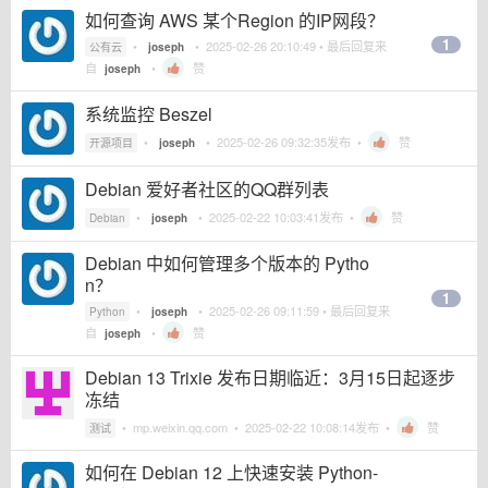
如何查询 AWS 某个Region 的IP网段？
1
•
•
2025-02-26 20:10:49
• 最后回复来
公有云
joseph
自
•
赞
joseph
系统监控 Beszel
•
•
2025-02-26 09:32:35
发布 •
赞
开源项目
joseph
Debian 爱好者社区的QQ群列表
•
•
2025-02-22 10:03:41
发布 •
赞
Debian
joseph
Debian 中如何管理多个版本的 Pytho
n？
1
•
•
2025-02-26 09:11:59
• 最后回复来
Python
joseph
自
•
赞
joseph
Debian 13 Trixie 发布日期临近：3月15日起逐步
冻结
•
mp.weixin.qq.com
•
2025-02-22 10:08:14
发布 •
赞
测试
如何在 Debian 12 上快速安装 Python-