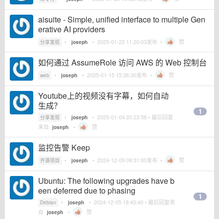
aisuite - Simple, unified interface to multiple Gen
erative AI providers
•
•
2025-01-22 11:20:03
发布 •
赞
分享发现
joseph
如何通过 AssumeRole 访问 AWS 的 Web 控制台
•
•
2025-01-15 15:36:30
发布 •
赞
web
joseph
Youtube上的视频没有字幕，如何自动
生成？
1
•
•
2025-01-04 20:23:58
• 最后回复
分享发现
joseph
来自
•
赞
joseph
监控告警 Keep
•
•
2024-12-09 09:31:00
发布 •
赞
开源项目
joseph
Ubuntu: The following upgrades have b
een deferred due to phasing
1
•
•
2024-12-05 18:43:40
• 最后回复来
Debian
joseph
自
•
赞
joseph