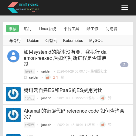
推荐
热门
Linux系统
平台工具
酷工作
问与答
命令行
Debian
公有云
Kubernetes
MySQL
如果systemd的版本没有变，我执行 da
emon-reexec 后如何判断进程是否重启
过
2
•
•
2026-04-29 08:00:13
• 最后回复来
命令行
spider
自
•
1
·
赞
spider
腾讯云自建ES和PaaS的ES费用对比
•
•
2021-09-09 15:22:21
发布 •
赞
公有云
joseph
Akamai 的错误代码 reference code 如何查询含
义？
•
•
2022-01-18 18:01:11
发布 •
赞
公有云
joseph