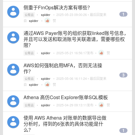
侧重于FinOps解决方案有哪些？
1
•
•
2025-05-23 09:00:26
• 最后回复来
公有云
spider
自
•
赞
spider
通过AWS Payer账号的组织获取linked账号信息，
并且可以发送和取消账号关联邀请，需要哪些权
限？
•
•
2025-05-21 16:56:17
发布 •
赞
公有云
spider
AWS如何强制启用MFA，否则无法操
作？
3
•
•
2025-05-06 16:11:24
• 最后回复来
公有云
spider
自
•
赞
spider
Athena 高仿Cost Explorer账单SQL模板
•
•
2025-04-29 09:13:11
发布 •
赞
公有云
spider
使用 AWS Athena 对账单的数据导出做
分析时，得到的6张表的具体功能是什
么？
1