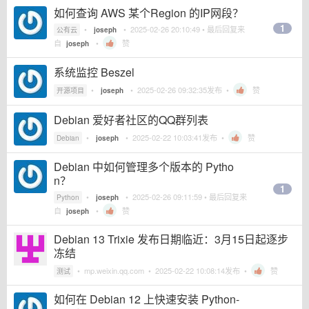
如何查询 AWS 某个Region 的IP网段？
1
•
•
2025-02-26 20:10:49
• 最后回复来
公有云
joseph
自
•
赞
joseph
系统监控 Beszel
•
•
2025-02-26 09:32:35
发布 •
赞
开源项目
joseph
Debian 爱好者社区的QQ群列表
•
•
2025-02-22 10:03:41
发布 •
赞
Debian
joseph
Debian 中如何管理多个版本的 Pytho
n？
1
•
•
2025-02-26 09:11:59
• 最后回复来
Python
joseph
自
•
赞
joseph
Debian 13 Trixie 发布日期临近：3月15日起逐步
冻结
•
mp.weixin.qq.com
•
2025-02-22 10:08:14
发布 •
赞
测试
如何在 Debian 12 上快速安装 Python-