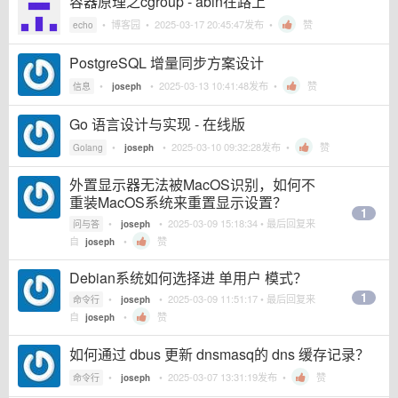
容器原理之cgroup - abin在路上
•
博客园
•
2025-03-17 20:45:47
发布 •
赞
echo
PostgreSQL 增量同步方案设计
•
•
2025-03-13 10:41:48
发布 •
赞
信息
joseph
Go 语言设计与实现 - 在线版
•
•
2025-03-10 09:32:28
发布 •
赞
Golang
joseph
外置显示器无法被MacOS识别，如何不
重装MacOS系统来重置显示设置？
1
•
•
2025-03-09 15:18:34
• 最后回复来
问与答
joseph
自
•
赞
joseph
Debian系统如何选择进 单用户 模式？
1
•
•
2025-03-09 11:51:17
• 最后回复来
命令行
joseph
自
•
赞
joseph
如何通过 dbus 更新 dnsmasq的 dns 缓存记录？
•
•
2025-03-07 13:31:19
发布 •
赞
命令行
joseph