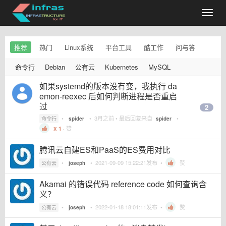
推荐
热门
Linux系统
平台工具
酷工作
问与答
命令行
Debian
公有云
Kubernetes
MySQL
如果systemd的版本没有变，我执行 da
emon-reexec 后如何判断进程是否重启
过
2
•
•
3月之前
• 最后回复来自
•
命令行
spider
spider
1
·
赞
腾讯云自建ES和PaaS的ES费用对比
•
•
2021-09-09 15:22:21
发布 •
赞
公有云
joseph
Akamai 的错误代码 reference code 如何查询含
义？
•
•
2022-01-18 18:01:11
发布 •
赞
公有云
joseph