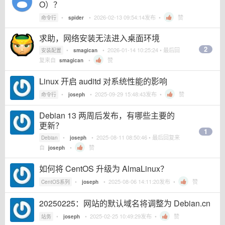
O）？
•
•
2026-02-13 09:54:14
发布 •
赞
命令行
spider
求助，网络安装无法进入桌面环境
2
•
•
2026-01-14 10:25:24
• 最后回
安装配置
smagican
复来自
•
赞
smagican
Linux 开启 auditd 对系统性能的影响
•
•
2025-09-29 15:48:43
发布 •
赞
命令行
joseph
Debian 13 两周后发布，有哪些主要的
更新？
1
•
•
2025-08-11 08:50:46
• 最后回复来
Debian
joseph
自
•
赞
joseph
如何将 CentOS 升级为 AlmaLinux？
•
•
2025-08-06 14:11:20
发布 •
赞
CentOS系列
joseph
20250225：网站的默认域名将调整为 Debian.cn
•
•
2025-02-25 10:49:29
发布 •
赞
站务
joseph