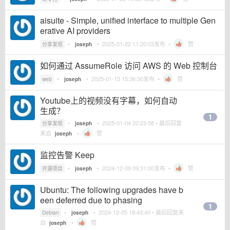
aisuite - Simple, unified interface to multiple Gen
erative AI providers
•
•
2025-01-22 11:20:03
发布 •
赞
分享发现
joseph
如何通过 AssumeRole 访问 AWS 的 Web 控制台
•
•
2025-01-15 15:36:30
发布 •
赞
web
joseph
Youtube上的视频没有字幕，如何自动
生成？
1
•
•
2025-01-04 20:23:58
• 最后回复
分享发现
joseph
来自
•
赞
joseph
监控告警 Keep
•
•
2024-12-09 09:31:00
发布 •
赞
开源项目
joseph
Ubuntu: The following upgrades have b
een deferred due to phasing
1
•
•
2024-12-05 18:43:40
• 最后回复来
Debian
joseph
自
•
赞
joseph