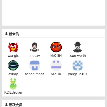
新会员
wangtx
mouxv
kk0154
learnworth
axlray
achen-mega
rAoLiK
yangsuo101
KDEdebian
活跃会员