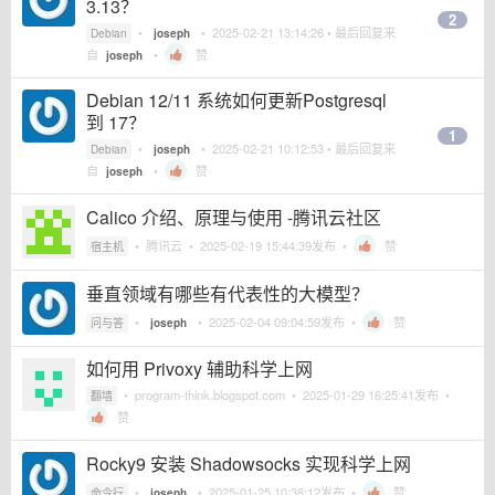
3.13？
2
•
•
2025-02-21 13:14:26
• 最后回复来
Debian
joseph
自
•
赞
joseph
Debian 12/11 系统如何更新Postgresql
到 17？
1
•
•
2025-02-21 10:12:53
• 最后回复来
Debian
joseph
自
•
赞
joseph
Calico 介绍、原理与使用 -腾讯云社区
•
腾讯云
•
2025-02-19 15:44:39
发布 •
赞
宿主机
垂直领域有哪些有代表性的大模型？
•
•
2025-02-04 09:04:59
发布 •
赞
问与答
joseph
如何用 Privoxy 辅助科学上网
•
program-think.blogspot.com
•
2025-01-29 16:25:41
发布 •
翻墙
赞
Rocky9 安装 Shadowsocks 实现科学上网
•
•
2025-01-25 10:38:12
发布 •
赞
命令行
joseph