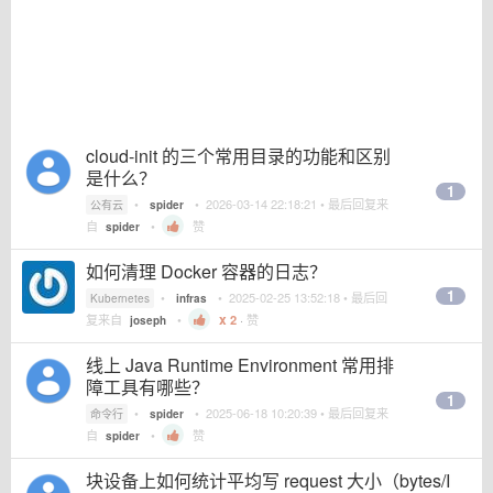
cloud-init 的三个常用目录的功能和区别
是什么？
1
•
•
2026-03-14 22:18:21
• 最后回复来
公有云
spider
自
•
赞
spider
如何清理 Docker 容器的日志？
1
•
•
2025-02-25 13:52:18
• 最后回
Kubernetes
infras
复来自
•
2
·
赞
joseph
线上 Java Runtime Environment 常用排
障工具有哪些？
1
•
•
2025-06-18 10:20:39
• 最后回复来
命令行
spider
自
•
赞
spider
块设备上如何统计平均写 request 大小（bytes/I