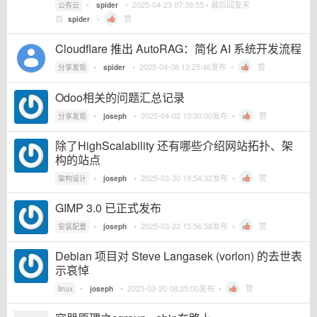
•
•
2025-04-23 07:39:55
• 最后回复来
公有云
spider
自
•
赞
spider
Cloudflare 推出 AutoRAG：简化 AI 系统开发流程
•
•
2025-04-08 13:25:46
发布 •
赞
分享发现
spider
Odoo相关的问题汇总记录
•
•
2025-04-02 15:30:00
发布 •
赞
分享发现
joseph
除了HighScalability 还有哪些介绍网站拓扑、架
构的站点
•
•
2025-03-30 19:54:32
发布 •
赞
架构设计
joseph
GIMP 3.0 已正式发布
•
•
2025-03-22 15:56:58
发布 •
赞
安装配置
joseph
Debian 项目对 Steve Langasek (vorlon) 的去世表
示哀悼
•
•
2025-03-20 08:25:00
发布 •
赞
linux
joseph