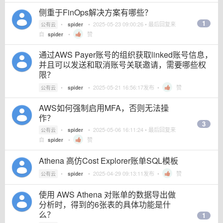
侧重于FinOps解决方案有哪些？
1
•
•
2025-05-23 09:00:26
• 最后回复来
公有云
spider
自
•
赞
spider
通过AWS Payer账号的组织获取linked账号信息，
并且可以发送和取消账号关联邀请，需要哪些权
限？
•
•
2025-05-21 16:56:17
发布 •
赞
公有云
spider
AWS如何强制启用MFA，否则无法操
作？
3
•
•
2025-05-06 16:11:24
• 最后回复来
公有云
spider
自
•
赞
spider
Athena 高仿Cost Explorer账单SQL模板
•
•
2025-04-29 09:13:11
发布 •
赞
公有云
spider
使用 AWS Athena 对账单的数据导出做
分析时，得到的6张表的具体功能是什
么？
1