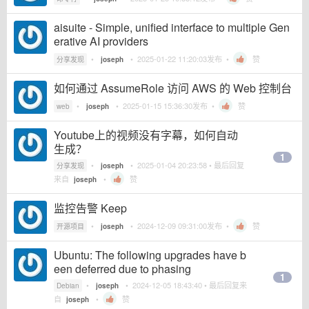
aisuite - Simple, unified interface to multiple Gen
erative AI providers
•
•
2025-01-22 11:20:03
发布 •
赞
分享发现
joseph
如何通过 AssumeRole 访问 AWS 的 Web 控制台
•
•
2025-01-15 15:36:30
发布 •
赞
web
joseph
Youtube上的视频没有字幕，如何自动
生成？
1
•
•
2025-01-04 20:23:58
• 最后回复
分享发现
joseph
来自
•
赞
joseph
监控告警 Keep
•
•
2024-12-09 09:31:00
发布 •
赞
开源项目
joseph
Ubuntu: The following upgrades have b
een deferred due to phasing
1
•
•
2024-12-05 18:43:40
• 最后回复来
Debian
joseph
自
•
赞
joseph