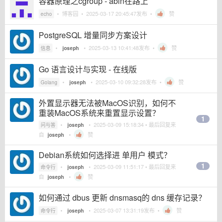
容器原理之cgroup - abin在路上
•
博客园
•
2025-03-17 20:45:47
发布 •
赞
echo
PostgreSQL 增量同步方案设计
•
•
2025-03-13 10:41:48
发布 •
赞
信息
joseph
Go 语言设计与实现 - 在线版
•
•
2025-03-10 09:32:28
发布 •
赞
Golang
joseph
外置显示器无法被MacOS识别，如何不
重装MacOS系统来重置显示设置？
1
•
•
2025-03-09 15:18:34
• 最后回复来
问与答
joseph
自
•
赞
joseph
Debian系统如何选择进 单用户 模式？
1
•
•
2025-03-09 11:51:17
• 最后回复来
命令行
joseph
自
•
赞
joseph
如何通过 dbus 更新 dnsmasq的 dns 缓存记录？
•
•
2025-03-07 13:31:19
发布 •
赞
命令行
joseph