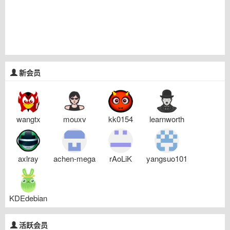
新会员
wangtx
mouxv
kk0154
learnworth
axlray
achen-mega
rAoLiK
yangsuo101
KDEdebian
活跃会员