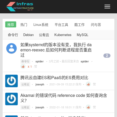
推荐
热门
Linux系统
平台工具
酷工作
问与答
命令行
Debian
公有云
Kubernetes
MySQL
如果systemd的版本没有变，我执行 da
emon-reexec 后如何判断进程是否重启
过
2
•
•
3月之前
• 最后回复来自
•
命令行
spider
spider
1
·
赞
腾讯云自建ES和PaaS的ES费用对比
•
•
2021-09-09 15:22:21
发布 •
赞
公有云
joseph
Akamai 的错误代码 reference code 如何查询含
义？
•
•
2022-01-18 18:01:11
发布 •
赞
公有云
joseph