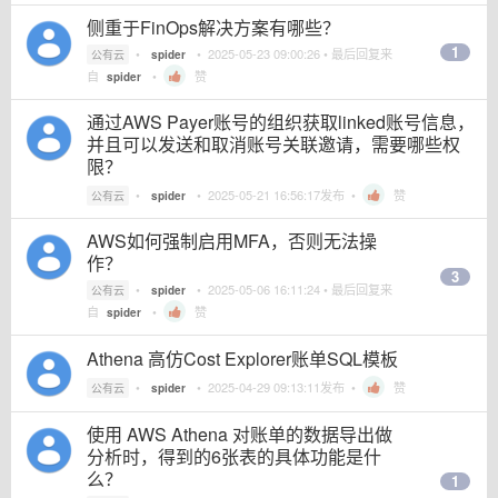
侧重于FinOps解决方案有哪些？
1
•
•
2025-05-23 09:00:26
• 最后回复来
公有云
spider
自
•
赞
spider
通过AWS Payer账号的组织获取linked账号信息，
并且可以发送和取消账号关联邀请，需要哪些权
限？
•
•
2025-05-21 16:56:17
发布 •
赞
公有云
spider
AWS如何强制启用MFA，否则无法操
作？
3
•
•
2025-05-06 16:11:24
• 最后回复来
公有云
spider
自
•
赞
spider
Athena 高仿Cost Explorer账单SQL模板
•
•
2025-04-29 09:13:11
发布 •
赞
公有云
spider
使用 AWS Athena 对账单的数据导出做
分析时，得到的6张表的具体功能是什
么？
1