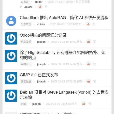
•
•
2025-04-23 07:39:55
• 最后回复来
公有云
spider
自
•
赞
spider
Cloudflare 推出 AutoRAG：简化 AI 系统开发流程
•
•
2025-04-08 13:25:46
发布 •
赞
分享发现
spider
Odoo相关的问题汇总记录
•
•
2025-04-02 15:30:00
发布 •
赞
分享发现
joseph
除了HighScalability 还有哪些介绍网站拓扑、架
构的站点
•
•
2025-03-30 19:54:32
发布 •
赞
架构设计
joseph
GIMP 3.0 已正式发布
•
•
2025-03-22 15:56:58
发布 •
赞
安装配置
joseph
Debian 项目对 Steve Langasek (vorlon) 的去世表
示哀悼
•
•
2025-03-20 08:25:00
发布 •
赞
linux
joseph