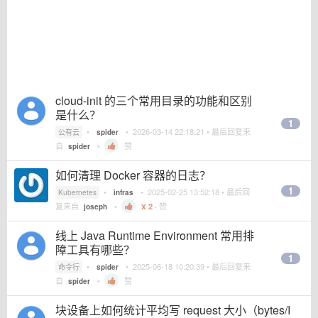
cloud-init 的三个常用目录的功能和区别
是什么？
1
•
•
2026-03-14 22:18:21
• 最后回复来
公有云
spider
自
•
赞
spider
如何清理 Docker 容器的日志？
1
•
•
2025-02-25 13:52:18
• 最后回
Kubernetes
infras
复来自
•
2
·
赞
joseph
线上 Java Runtime Environment 常用排
障工具有哪些？
1
•
•
2025-06-18 10:20:39
• 最后回复来
命令行
spider
自
•
赞
spider
块设备上如何统计平均写 request 大小（bytes/I