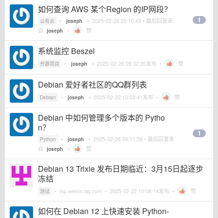
如何查询 AWS 某个Region 的IP网段？
1
•
•
2025-02-26 20:10:49
• 最后回复来
公有云
joseph
自
•
赞
joseph
系统监控 Beszel
•
•
2025-02-26 09:32:35
发布 •
赞
开源项目
joseph
Debian 爱好者社区的QQ群列表
•
•
2025-02-22 10:03:41
发布 •
赞
Debian
joseph
Debian 中如何管理多个版本的 Pytho
n？
1
•
•
2025-02-26 09:11:59
• 最后回复来
Python
joseph
自
•
赞
joseph
Debian 13 Trixie 发布日期临近：3月15日起逐步
冻结
•
mp.weixin.qq.com
•
2025-02-22 10:08:14
发布 •
赞
测试
如何在 Debian 12 上快速安装 Python-