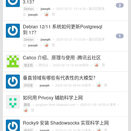
3.13？
2
•
•
2025-02-21 13:14:26
• 最后回复来
Debian
joseph
自
•
赞
joseph
Debian 12/11 系统如何更新Postgresql
到 17？
1
•
•
2025-02-21 10:12:53
• 最后回复来
Debian
joseph
自
•
赞
joseph
Calico 介绍、原理与使用 -腾讯云社区
•
腾讯云
•
2025-02-19 15:44:39
发布 •
赞
宿主机
垂直领域有哪些有代表性的大模型？
•
•
2025-02-04 09:04:59
发布 •
赞
问与答
joseph
如何用 Privoxy 辅助科学上网
•
program-think.blogspot.com
•
2025-01-29 16:25:41
发布 •
翻墙
赞
Rocky9 安装 Shadowsocks 实现科学上网
•
•
2025-01-25 10:38:12
发布 •
赞
命令行
joseph