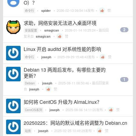
O）？
•
•
2026-02-13 09:54:14
发布 •
赞
命令行
spider
求助，网络安装无法进入桌面环境
2
•
•
2026-01-14 10:25:24
• 最后回
安装配置
smagican
复来自
•
赞
smagican
Linux 开启 auditd 对系统性能的影响
•
•
2025-09-29 15:48:43
发布 •
赞
命令行
joseph
Debian 13 两周后发布，有哪些主要的
更新？
1
•
•
2025-08-11 08:50:46
• 最后回复来
Debian
joseph
自
•
赞
joseph
如何将 CentOS 升级为 AlmaLinux？
•
•
2025-08-06 14:11:20
发布 •
赞
CentOS系列
joseph
20250225：网站的默认域名将调整为 Debian.cn
•
•
2025-02-25 10:49:29
发布 •
赞
站务
joseph