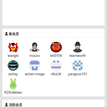
新会员
wangtx
mouxv
kk0154
learnworth
axlray
achen-mega
rAoLiK
yangsuo101
KDEdebian
活跃会员