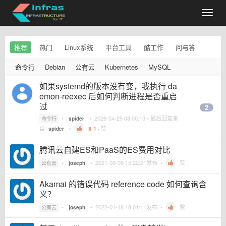
推荐
热门
Linux系统
平台工具
酷工作
问与答
命令行
Debian
公有云
Kubernetes
MySQL
如果systemd的版本没有变，我执行 da
emon-reexec 后如何判断进程是否重启
过
2
•
•
2026-04-29 08:00:13
• 最后回复来
命令行
spider
自
•
1
·
赞
spider
腾讯云自建ES和PaaS的ES费用对比
•
•
2021-09-09 15:22:21
发布 •
赞
公有云
joseph
Akamai 的错误代码 reference code 如何查询含
义？
•
•
2022-01-18 18:01:11
发布 •
赞
公有云
joseph