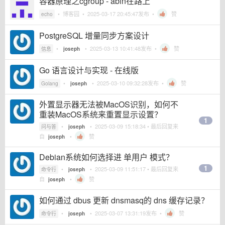
容器原理之cgroup - abin在路上
•
博客园
•
2025-03-17 20:45:47
发布 •
赞
echo
PostgreSQL 增量同步方案设计
•
•
2025-03-13 10:41:48
发布 •
赞
信息
joseph
Go 语言设计与实现 - 在线版
•
•
2025-03-10 09:32:28
发布 •
赞
Golang
joseph
外置显示器无法被MacOS识别，如何不
重装MacOS系统来重置显示设置？
1
•
•
2025-03-09 15:18:34
• 最后回复来
问与答
joseph
自
•
赞
joseph
Debian系统如何选择进 单用户 模式？
1
•
•
2025-03-09 11:51:17
• 最后回复来
命令行
joseph
自
•
赞
joseph
如何通过 dbus 更新 dnsmasq的 dns 缓存记录？
•
•
2025-03-07 13:31:19
发布 •
赞
命令行
joseph