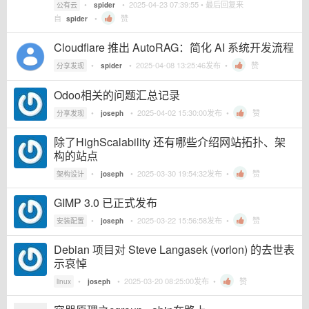
•
•
2025-04-23 07:39:55
• 最后回复来
公有云
spider
自
•
赞
spider
Cloudflare 推出 AutoRAG：简化 AI 系统开发流程
•
•
2025-04-08 13:25:46
发布 •
赞
分享发现
spider
Odoo相关的问题汇总记录
•
•
2025-04-02 15:30:00
发布 •
赞
分享发现
joseph
除了HighScalability 还有哪些介绍网站拓扑、架
构的站点
•
•
2025-03-30 19:54:32
发布 •
赞
架构设计
joseph
GIMP 3.0 已正式发布
•
•
2025-03-22 15:56:58
发布 •
赞
安装配置
joseph
Debian 项目对 Steve Langasek (vorlon) 的去世表
示哀悼
•
•
2025-03-20 08:25:00
发布 •
赞
linux
joseph