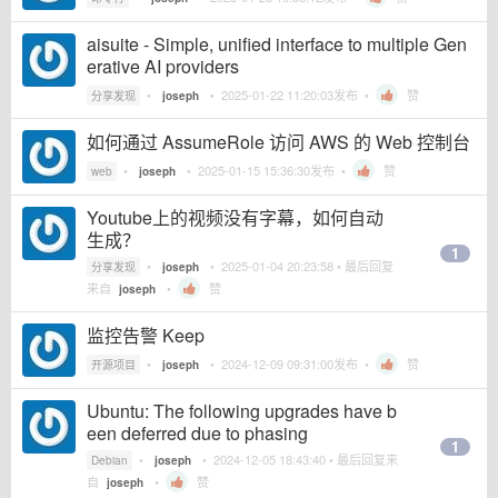
aisuite - Simple, unified interface to multiple Gen
erative AI providers
•
•
2025-01-22 11:20:03
发布 •
赞
分享发现
joseph
如何通过 AssumeRole 访问 AWS 的 Web 控制台
•
•
2025-01-15 15:36:30
发布 •
赞
web
joseph
Youtube上的视频没有字幕，如何自动
生成？
1
•
•
2025-01-04 20:23:58
• 最后回复
分享发现
joseph
来自
•
赞
joseph
监控告警 Keep
•
•
2024-12-09 09:31:00
发布 •
赞
开源项目
joseph
Ubuntu: The following upgrades have b
een deferred due to phasing
1
•
•
2024-12-05 18:43:40
• 最后回复来
Debian
joseph
自
•
赞
joseph