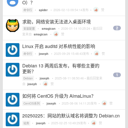
O）？
•
•
2026-02-13 09:54:14
发布 •
赞
命令行
spider
求助，网络安装无法进入桌面环境
2
•
•
2026-01-14 10:25:24
• 最后回
安装配置
smagican
复来自
•
赞
smagican
Linux 开启 auditd 对系统性能的影响
•
•
2025-09-29 15:48:43
发布 •
赞
命令行
joseph
Debian 13 两周后发布，有哪些主要的
更新？
1
•
•
2025-08-11 08:50:46
• 最后回复来
Debian
joseph
自
•
赞
joseph
如何将 CentOS 升级为 AlmaLinux？
•
•
2025-08-06 14:11:20
发布 •
赞
CentOS系列
joseph
20250225：网站的默认域名将调整为 Debian.cn
•
•
2025-02-25 10:49:29
发布 •
赞
站务
joseph