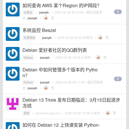
如何查询 AWS 某个Region 的IP网段？
1
•
•
2025-02-26 20:10:49
• 最后回复来
公有云
joseph
自
•
赞
joseph
系统监控 Beszel
•
•
2025-02-26 09:32:35
发布 •
赞
开源项目
joseph
Debian 爱好者社区的QQ群列表
•
•
2025-02-22 10:03:41
发布 •
赞
Debian
joseph
Debian 中如何管理多个版本的 Pytho
n？
1
•
•
2025-02-26 09:11:59
• 最后回复来
Python
joseph
自
•
赞
joseph
Debian 13 Trixie 发布日期临近：3月15日起逐步
冻结
•
mp.weixin.qq.com
•
2025-02-22 10:08:14
发布 •
赞
测试
如何在 Debian 12 上快速安装 Python-