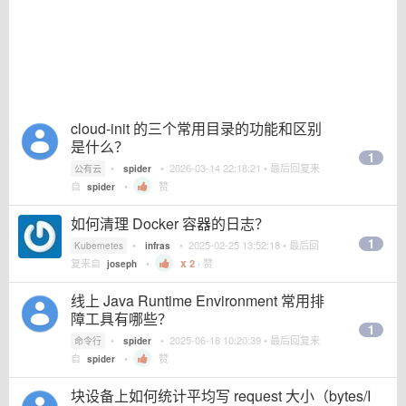
cloud-init 的三个常用目录的功能和区别
是什么？
1
•
•
2026-03-14 22:18:21
• 最后回复来
公有云
spider
自
•
赞
spider
如何清理 Docker 容器的日志？
1
•
•
2025-02-25 13:52:18
• 最后回
Kubernetes
infras
复来自
•
2
·
赞
joseph
线上 Java Runtime Environment 常用排
障工具有哪些？
1
•
•
2025-06-18 10:20:39
• 最后回复来
命令行
spider
自
•
赞
spider
块设备上如何统计平均写 request 大小（bytes/I