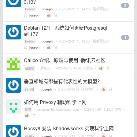
3.13？
2
•
•
2025-02-21 13:14:26
• 最后回复来
Debian
joseph
自
•
赞
joseph
Debian 12/11 系统如何更新Postgresql
到 17？
1
•
•
2025-02-21 10:12:53
• 最后回复来
Debian
joseph
自
•
赞
joseph
Calico 介绍、原理与使用 -腾讯云社区
•
腾讯云
•
2025-02-19 15:44:39
发布 •
赞
宿主机
垂直领域有哪些有代表性的大模型？
•
•
2025-02-04 09:04:59
发布 •
赞
问与答
joseph
如何用 Privoxy 辅助科学上网
•
program-think.blogspot.com
•
2025-01-29 16:25:41
发布 •
翻墙
赞
Rocky9 安装 Shadowsocks 实现科学上网
•
•
2025-01-25 10:38:12
发布 •
赞
命令行
joseph