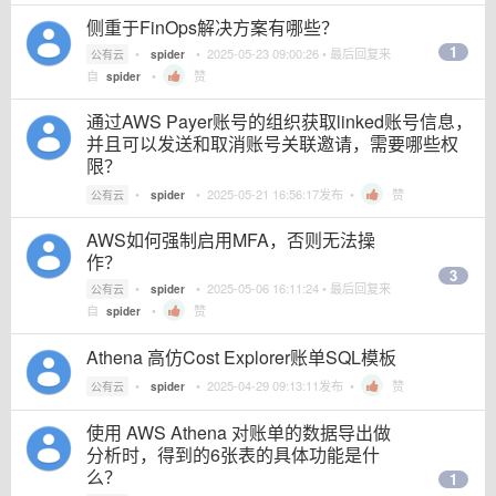
侧重于FinOps解决方案有哪些？
1
•
•
2025-05-23 09:00:26
• 最后回复来
公有云
spider
自
•
赞
spider
通过AWS Payer账号的组织获取linked账号信息，
并且可以发送和取消账号关联邀请，需要哪些权
限？
•
•
2025-05-21 16:56:17
发布 •
赞
公有云
spider
AWS如何强制启用MFA，否则无法操
作？
3
•
•
2025-05-06 16:11:24
• 最后回复来
公有云
spider
自
•
赞
spider
Athena 高仿Cost Explorer账单SQL模板
•
•
2025-04-29 09:13:11
发布 •
赞
公有云
spider
使用 AWS Athena 对账单的数据导出做
分析时，得到的6张表的具体功能是什
么？
1